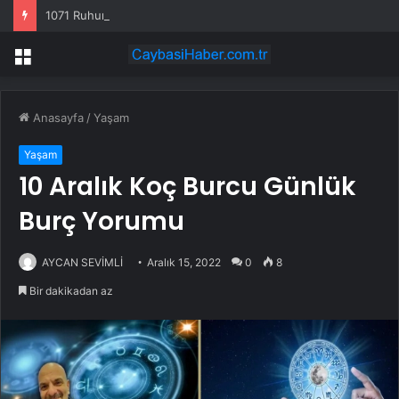
1071 Ruhundan Türkiye Yüzyılı Vizyonuna yolculuk devam ediyor
Menü
Anasayfa
/
Yaşam
Yaşam
10 Aralık Koç Burcu Günlük
Burç Yorumu
AYCAN SEVİMLİ
Aralık 15, 2022
0
8
Bir dakikadan az