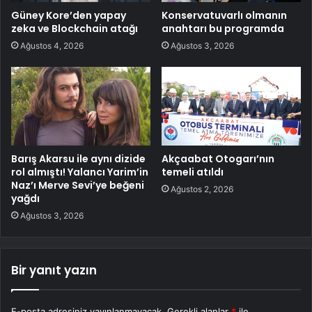
Güney Kore’den yapay
Konservatuvarlı olmanın
zeka ve Blockchain atağı
anahtarı bu programda
Ağustos 4, 2026
Ağustos 3, 2026
Barış Akarsu ile aynı dizide
Akçaabat Otogarı’nın
rol almıştı! Yalancı Yarim’in
temeli atıldı
Naz’ı Merve Sevi’ye beğeni
Ağustos 2, 2026
yağdı
Ağustos 3, 2026
Bir yanıt yazın
E-posta adresiniz yayınlanmayacak.
Gerekli alanlar
*
ile