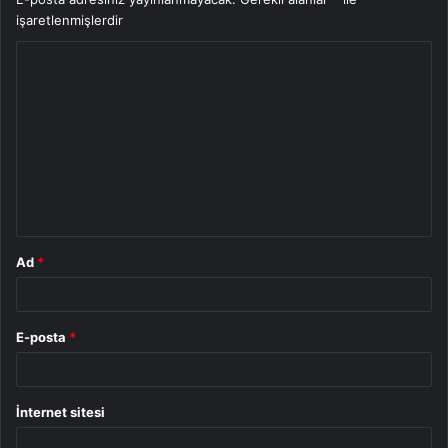
işaretlenmişlerdir
Y
o
r
u
m
*
Ad
*
E-posta
*
İnternet sitesi