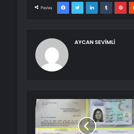
Facebook
Twitter
LinkedIn
Tumblr
Pint
Paylaş
AYCAN SEVİMLİ