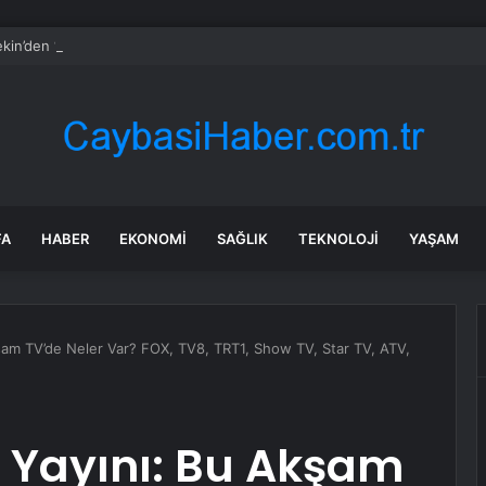
kin’den ‘tutarlılık’ mesajı… Tarihi meselelerde pusula net olmalı
FA
HABER
EKONOMI
SAĞLIK
TEKNOLOJI
YAŞAM
şam TV’de Neler Var? FOX, TV8, TRT1, Show TV, Star TV, ATV,
 Yayını: Bu Akşam