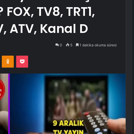
 FOX, TV8, TRT1,
V, ATV, Kanal D
0
5
1 dakika okuma süresi
VKontakte
Odnoklassniki
Pocket