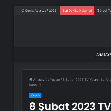
Gürsel Te
Cuma, Ağustos 7 2026
Son Dakika Haberleri
ANASAY
Anasayfa
/
Yaşam
/
8 Şubat 2023 TV Yayını: Bu Ak
Kanal D
Yaşam
8 Şubat 2023 TV