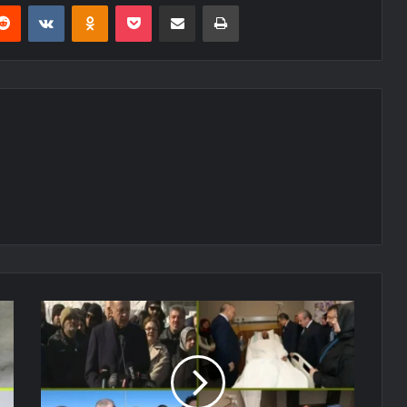
erest
Reddit
VKontakte
Odnoklassniki
Pocket
E-Posta ile paylaş
Yazdır