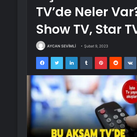
TV’de Neler Var?
Show TV, Star T
AYCAN SEVİMLİ
Şubat 9, 2023
Facebook
Twitter
LinkedIn
Tumblr
Pinterest
Reddit