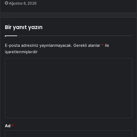
Ağustos 6, 2026
Bir yanıt yazın
E-posta adresiniz yayınlanmayacak.
Gerekli alanlar
*
ile
işaretlenmişlerdir
Y
o
r
u
m
*
Ad
*