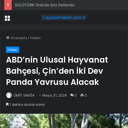
SOLOTÜRK Ordu’da Göz Doldurdu
Menü
Anasayfa
/
Haber
Haber
ABD’nin Ulusal Hayvanat
Bahçesi, Çin’den İki Dev
Panda Yavrusu Alacak
ÜMİT SAVĞA
Mayıs 31, 2024
0
0
1 dakika okuma süresi