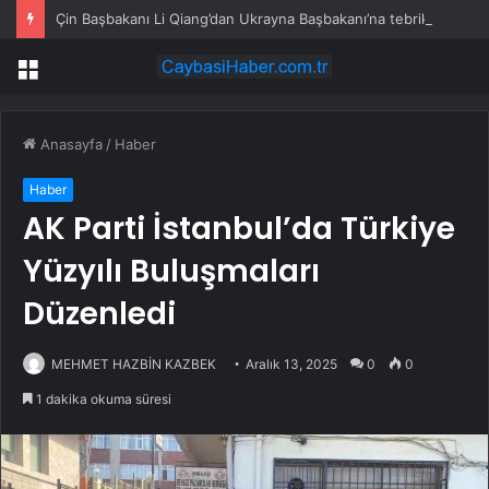
Çin Başbakanı Li Qiang’dan Ukrayna Başbakanı’na tebrik mesajı
Menü
Anasayfa
/
Haber
Haber
AK Parti İstanbul’da Türkiye
Yüzyılı Buluşmaları
Düzenledi
MEHMET HAZBİN KAZBEK
Aralık 13, 2025
0
0
1 dakika okuma süresi