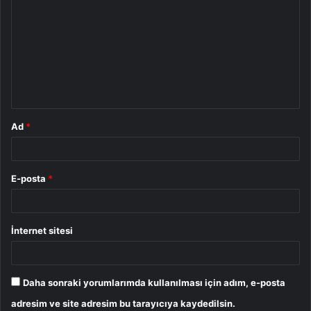
o
r
u
m
*
Ad
*
E-posta
*
İnternet sitesi
Daha sonraki yorumlarımda kullanılması için adım, e-posta
adresim ve site adresim bu tarayıcıya kaydedilsin.