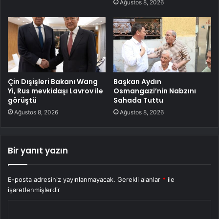
Ağustos 8, 2026
Çin Dışişleri Bakanı Wang
Başkan Aydın
Yi, Rus mevkidaşı Lavrov ile
Osmangazi’nin Nabzını
görüştü
Sahada Tuttu
Ağustos 8, 2026
Ağustos 8, 2026
Bir yanıt yazın
E-posta adresiniz yayınlanmayacak.
Gerekli alanlar
*
ile
işaretlenmişlerdir
Y