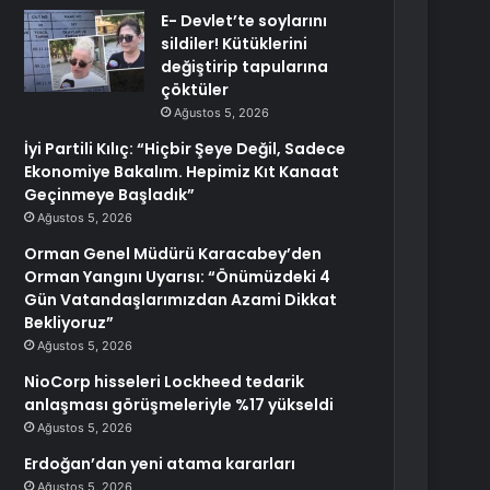
E- Devlet’te soylarını
sildiler! Kütüklerini
değiştirip tapularına
çöktüler
Ağustos 5, 2026
İyi Partili Kılıç: “Hiçbir Şeye Değil, Sadece
Ekonomiye Bakalım. Hepimiz Kıt Kanaat
Geçinmeye Başladık”
Ağustos 5, 2026
Orman Genel Müdürü Karacabey’den
Orman Yangını Uyarısı: “Önümüzdeki 4
Gün Vatandaşlarımızdan Azami Dikkat
Bekliyoruz”
Ağustos 5, 2026
NioCorp hisseleri Lockheed tedarik
anlaşması görüşmeleriyle %17 yükseldi
Ağustos 5, 2026
Erdoğan’dan yeni atama kararları
Ağustos 5, 2026