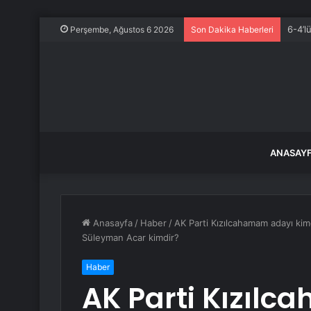
6-4’l
Perşembe, Ağustos 6 2026
Son Dakika Haberleri
ANASAY
Anasayfa
/
Haber
/
AK Parti Kızılcahamam adayı kim
Süleyman Acar kimdir?
Haber
AK Parti Kızıl