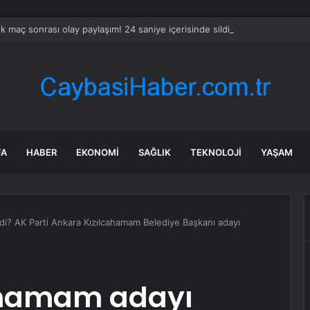
ük maç sonrası olay paylaşım! 24 saniye içerisinde sildi
FA
HABER
EKONOMI
SAĞLIK
TEKNOLOJI
YAŞAM
di? AK Parti Ankara Kızılcahamam Belediye Başkanı adayı
cahamam adayı