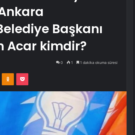
 Ankara
elediye Başkanı
 Acar kimdir?
0
1
1 dakika okuma süresi
VKontakte
Odnoklassniki
Pocket