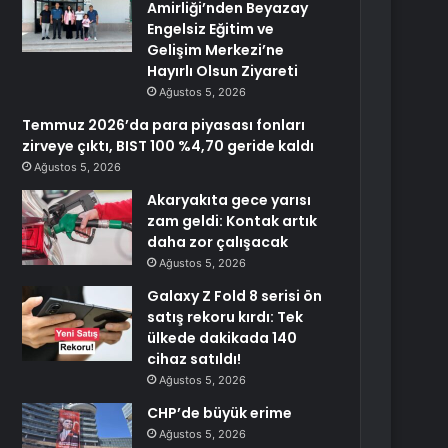
Amirliği’nden Beyazay
Engelsiz Eğitim ve
Gelişim Merkezi’ne
Hayırlı Olsun Ziyareti
Ağustos 5, 2026
Temmuz 2026’da para piyasası fonları
zirveye çıktı, BIST 100 %4,70 geride kaldı
Ağustos 5, 2026
Akaryakıta gece yarısı
zam geldi: Kontak artık
daha zor çalışacak
Ağustos 5, 2026
Galaxy Z Fold 8 serisi ön
satış rekoru kırdı: Tek
ülkede dakikada 140
cihaz satıldı!
Ağustos 5, 2026
CHP’de büyük erime
Ağustos 5, 2026