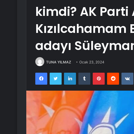
kimdi? AK Parti
Kızılcahamam B
adayı Süleyman
TUNA YILMAZ
Ocak 23, 2024
Facebook
Twitter
LinkedIn
Tumblr
Pinterest
Reddit