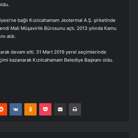
oldu.
iyesi’ne bağlı Kızılcahamam Jeotermal A.Ş. şirketinde
endi Mali Müşavirlik Bürosunu açtı. 2013 yılında Kamu
ı aldı.
larak devam etti. 31 Mart 2019 yerel seçimlerinde
eçimi kazanarak Kızılcahamam Belediye Başkanı oldu.
erest
Reddit
VKontakte
Odnoklassniki
Pocket
E-Posta ile paylaş
Yazdır