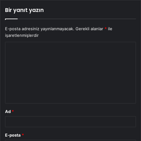
Bir yanıt yazın
E-posta adresiniz yayınlanmayacak.
Gerekli alanlar
*
ile
işaretlenmişlerdir
Y
o
r
u
m
*
Ad
*
E-posta
*