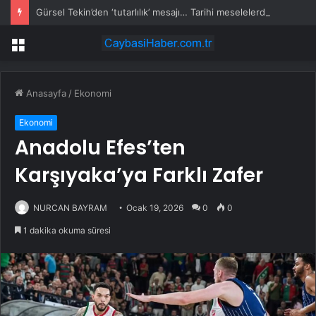
Gürsel Tekin’den ‘tutarlılık’ mesajı… Tarihi meselelerde pusula net olmalı
Menü
Anasayfa
/
Ekonomi
Ekonomi
Anadolu Efes’ten
Karşıyaka’ya Farklı Zafer
NURCAN BAYRAM
Ocak 19, 2026
0
0
1 dakika okuma süresi