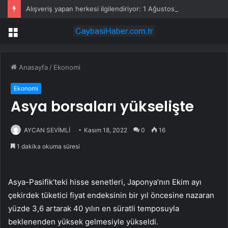
Alışveriş yapan herkesi ilgilendiriyor: 1 Ağustos’ta tüm dijital kurallar değişiyor
Menü
Anasayfa
/
Ekonomi
Ekonomi
Asya borsaları yükselişte
AYCAN SEVİMLİ
Kasım 18, 2022
0
16
1 dakika okuma süresi
Asya-Pasifik’teki hisse senetleri, Japonya’nın Ekim ayı
çekirdek tüketici fiyat endeksinin bir yıl öncesine nazaran
yüzde 3,6 artarak 40 yılın en süratli temposuyla
beklenenden yüksek gelmesiyle yükseldi.