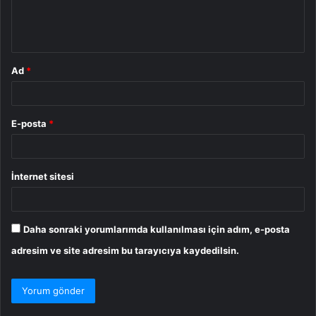
m
*
Ad
*
E-posta
*
İnternet sitesi
Daha sonraki yorumlarımda kullanılması için adım, e-posta
adresim ve site adresim bu tarayıcıya kaydedilsin.