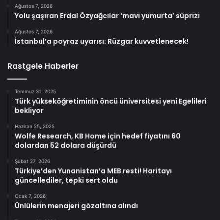
Ağustos 7, 2026
Yolu şaşıran Erdal Özyağcılar ‘mavi yumurta’ süprizi
Ağustos 7, 2026
İstanbul’a poyraz uyarısı: Rüzgar kuvvetlenecek!
Rastgele Haberler
Temmuz 31, 2025
Türk yükseköğretiminin öncü üniversitesi yeni Egelileri
bekliyor
Haziran 25, 2025
Wolfe Research, KB Home için hedef fiyatını 60
dolardan 52 dolara düşürdü
Şubat 27, 2026
Türkiye’den Yunanistan’a MEB resti! Haritayı
güncellediler, tepki sert oldu
Ocak 7, 2026
Ünlülerin menajeri gözaltına alındı