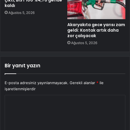
çıktı, BIST 100 %4,70 geride
kaldı
Ağustos 5, 2026
Akaryakıta gece yarısı zam
geldi: Kontak artık daha
zor çalışacak
Ağustos 5, 2026
Bir yanıt yazın
E-posta adresiniz yayınlanmayacak.
Gerekli alanlar
*
ile
işaretlenmişlerdir
Y
o
r
u