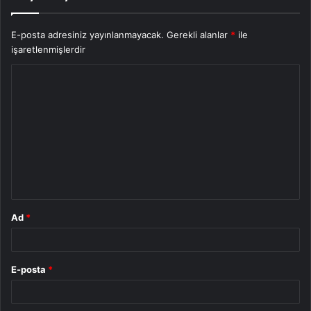
E-posta adresiniz yayınlanmayacak.
Gerekli alanlar
*
ile
işaretlenmişlerdir
Y
o
r
u
m
*
Ad
*
E-posta
*