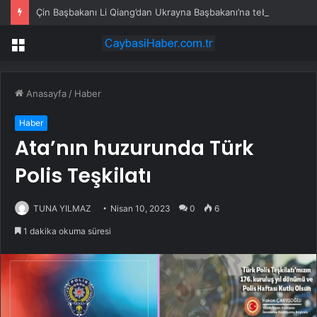
Çin Başbakanı Li Qiang’dan Ukrayna Başbakanı’na tebrik mesajı
Menü
Anasayfa
/
Haber
Haber
Ata’nın huzurunda Türk
Polis Teşkilatı
TUNA YILMAZ
Nisan 10, 2023
0
6
1 dakika okuma süresi