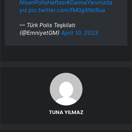
NisanPolisHaftası
#DaimaYanınızda
yız
pic.twitter.com/fM0gXNz9ua
— Türk Polis Teşkilatı
(@EmniyetGM)
April 10, 2023
TUNA YILMAZ