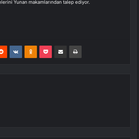
zelerini Yunan makamlarından talep ediyor.
erest
Reddit
VKontakte
Odnoklassniki
Pocket
E-Posta ile paylaş
Yazdır