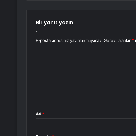
Bir yanıt yazın
E-posta adresiniz yayınlanmayacak.
Gerekli alanlar
*
i
Y
o
r
u
m
*
Ad
*