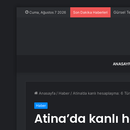
Gürsel Te
Cuma, Ağustos 7 2026
Son Dakika Haberleri
ANASAY
Anasayfa
/
Haber
/
Atina’da kanlı hesaplaşma: 6 Tür
Haber
Atina’da kanlı 