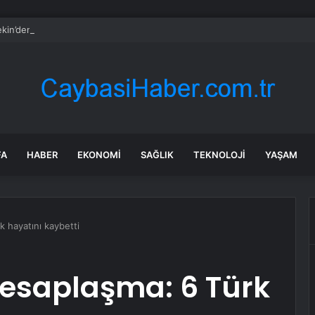
kin’den ‘tutarlılık’ mesajı… Tarihi meselelerde pusula net olmalı
FA
HABER
EKONOMI
SAĞLIK
TEKNOLOJI
YAŞAM
k hayatını kaybetti
hesaplaşma: 6 Türk