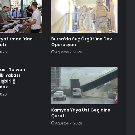
kyatırmacı’dan
Bursa’da Suç Örgütüne Dev
eti
Operasyon
2026
Ağustos 7, 2026
ası: Taiwan
İki Yakası
İşbirliği
maz
2026
Kamyon Yaya Üst Geçidine
Çarptı
Ağustos 7, 2026