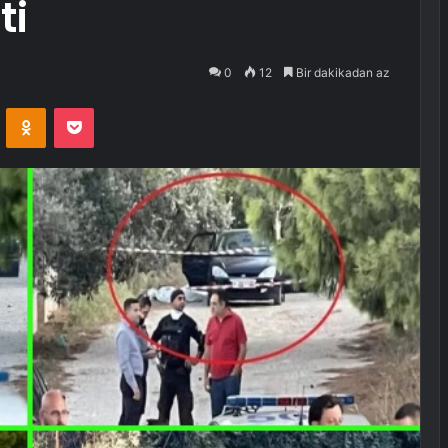
ti
0
12
Bir dakikadan az
VKontakte
Odnoklassniki
Pocket