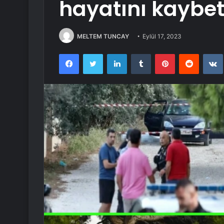
hayatını kaybet
MELTEM TUNCAY
Eylül 17, 2023
Facebook
Twitter
LinkedIn
Tumblr
Pinterest
Reddit