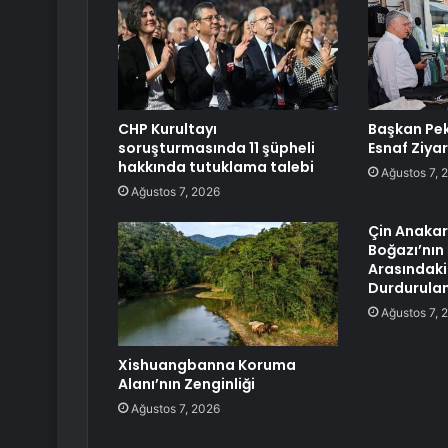
CHP Kurultayı
Başkan Pe
soruşturmasında 11 şüpheli
Esnaf Ziyar
hakkında tutuklama talebi
Ağustos 7, 
Ağustos 7, 2026
Çin Anakar
Boğazı’nın 
Arasındaki 
Durdurula
Ağustos 7, 
Xishuangbanna Koruma
Alanı’nın Zenginliği
Ağustos 7, 2026