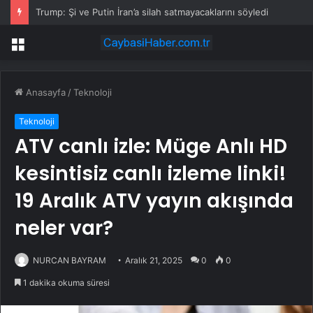
Trump: Şi ve Putin İran’a silah satmayacaklarını söyledi
Menü
Anasayfa
/
Teknoloji
Teknoloji
ATV canlı izle: Müge Anlı HD
kesintisiz canlı izleme linki!
19 Aralık ATV yayın akışında
neler var?
NURCAN BAYRAM
Aralık 21, 2025
0
0
1 dakika okuma süresi