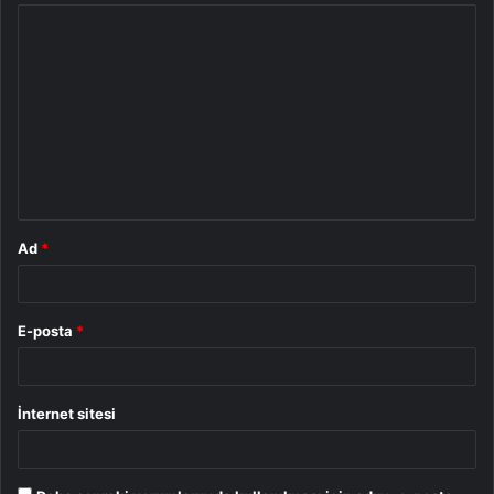
Y
o
r
u
m
*
Ad
*
E-posta
*
İnternet sitesi