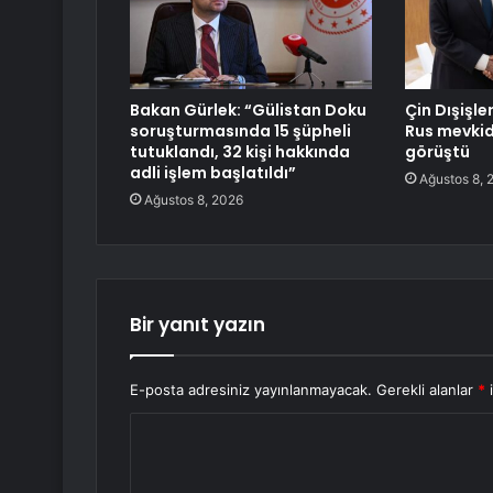
Bakan Gürlek: “Gülistan Doku
Çin Dışişle
soruşturmasında 15 şüpheli
Rus mevkid
tutuklandı, 32 kişi hakkında
görüştü
adli işlem başlatıldı”
Ağustos 8, 
Ağustos 8, 2026
Bir yanıt yazın
E-posta adresiniz yayınlanmayacak.
Gerekli alanlar
*
i
Y
o