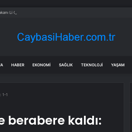
kanı Li Qiang’dan Ukrayna Başbakanı’na tebrik mesajı
FA
HABER
EKONOMI
SAĞLIK
TEKNOLOJI
YAŞAM
: 1-1
e berabere kaldı: