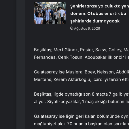
Şehirlerarası yolculukta yen
dönem: Otobüsler artık bu
şehirlerde durmayacak
Ağustos 9, 2026
Beşiktaş; Mert Günok, Rosier, Saiss, Colley,
Fernandes, Cenk Tosun, Aboubakar ilk onbir ile
Galatasaray ise Muslera, Boey, Nelsson, Abdülk
Mertens, Kerem Aktürkoğlu, Icardi’yi tercih etti
Beşiktaş, ligde oynadığı son 8 maçta 7 galibiyet
alıyor. Siyah-beyazlılar, 1 maç eksiği bulunan 
Galatasaray ise ligin geri kalan bölümünde oyna
mağlubiyet aldı. 70 puanla başkan olan sarı-kır