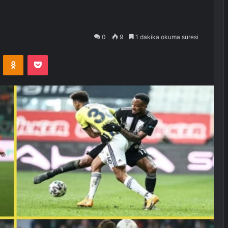
0
9
1 dakika okuma süresi
VKontakte
Odnoklassniki
Pocket