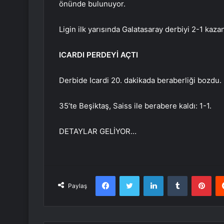
önünde bulunuyor.
Ligin ilk yarısında Galatasaray derbiyi 2-1 kazan
ICARDI PERDEYİ AÇTI
Derbide Icardi 20. dakikada beraberliği bozdu.
35’te Beşiktaş, Saiss ile berabere kaldı: 1-1.
DETAYLAR GELİYOR…
Facebook
Twitter
LinkedIn
Tumblr
Pint
Paylaş