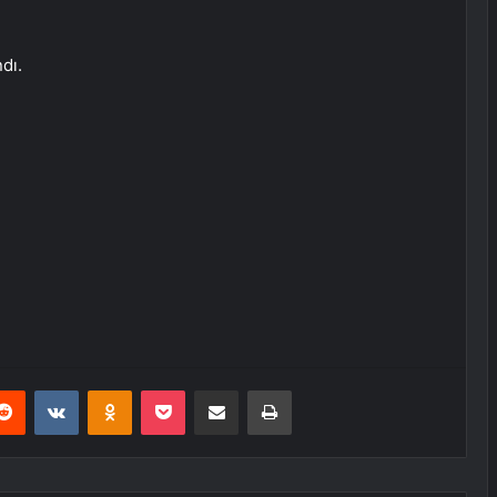
dı.
erest
Reddit
VKontakte
Odnoklassniki
Pocket
E-Posta ile paylaş
Yazdır