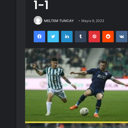
1-1
MELTEM TUNCAY
Mayıs 9, 2023
Facebook
Twitter
LinkedIn
Tumblr
Pinterest
Reddit