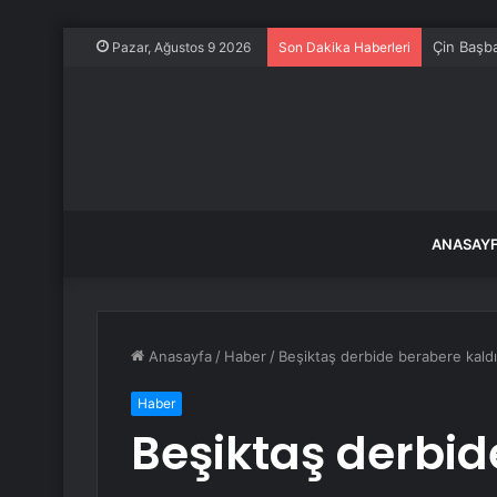
Çin Başba
Pazar, Ağustos 9 2026
Son Dakika Haberleri
ANASAY
Anasayfa
/
Haber
/
Beşiktaş derbide berabere kaldı
Haber
Beşiktaş derbid