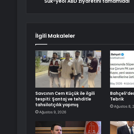
Suk-yeol ABD ziyaretini tamamladı
İlgili Makaleler
Savcının Cem Küçük ile ilgili
Bahçeli’de
tespiti: Şantaj ve tehditle
Tebrik
tahsilatçılık yapmış
Ağustos 8, 
Ağustos 9, 2026