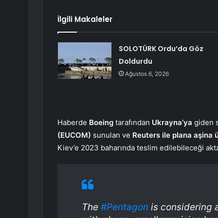
İlgili Makaleler
SOLOTÜRK Ordu’da Göz
Doldurdu
Ağustos 6, 2026
Haberde
Boeing
tarafından
Ukrayna’ya
giden s
(EUCOM)
sunulan ve
Reuters ile plana aşina ü
Kiev’e 2023 baharında teslim edilebileceği akta
The
#Pentagon
is considering 