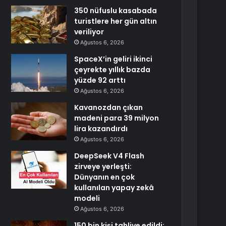
350 nüfuslu kasabada
turistlere her gün altın
veriliyor
Ağustos 6, 2026
SpaceX’in geliri ikinci
çeyrekte yıllık bazda
yüzde 92 arttı
Ağustos 6, 2026
Kavanozdan çıkan
madeni para 39 milyon
lira kazandırdı
Ağustos 6, 2026
DeepSeek V4 Flash
zirveye yerleşti:
Dünyanın en çok
kullanılan yapay zekâ
modeli
Ağustos 6, 2026
150 bin kişi tahliye edildi: