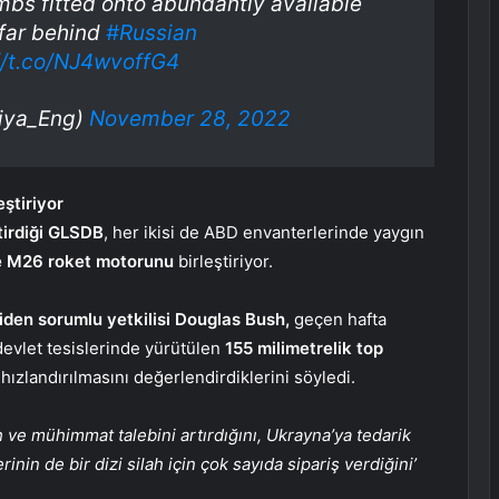
mbs fitted onto abundantly available
 far behind
#Russian
//t.co/NJ4wvoffG4
biya_Eng)
November 28, 2022
ştiriyor
ştirdiği GLSDB
, her ikisi de ABD envanterlerinde yaygın
e M26 roket motorunu
birleştiriyor.
jiden sorumlu yetkilisi Douglas Bush,
geçen hafta
devlet tesislerinde yürütülen
155 milimetrelik top
 hızlandırılmasını değerlendirdiklerini söyledi.
 ve mühimmat talebini artırdığını, Ukrayna’ya tedarik
in de bir dizi silah için çok sayıda sipariş verdiğini’