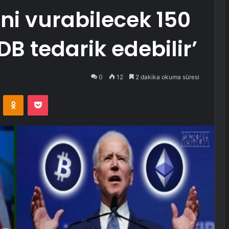
ini vurabilecek 150
B tedarik edebilir’
0
12
2 dakika okuma süresi
VKontakte
Odnoklassniki
Pocket