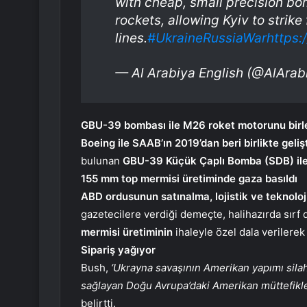
with cheap, small precision bo
rockets, allowing Kyiv to strike
lines.
#UkraineRussiaWar
https:
— Al Arabiya English (@AlAra
GBU-39 bombası ile M26 roket motorunu birle
Boeing ile SAAB’ın 2019’dan beri birlikte geli
bulunan
GBU-39 Küçük Çaplı Bomba (SDB) il
155 mm top mermisi üretiminde gaza basıldı
ABD ordusunun
satınalma, lojistik ve teknolo
gazetecilere verdiği demeçte, halihazırda sırf 
mermisi üretiminin
ihaleyle özel dala verilerek
Sipariş yağıyor
Bush,
‘Ukrayna savaşının Amerikan yapımı silah
sağlayan Doğu Avrupa’daki Amerikan müttefiklerin
belirtti.