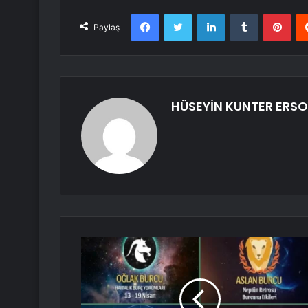
Facebook
Twitter
LinkedIn
Tumblr
Pint
Paylaş
HÜSEYİN KUNTER ERS