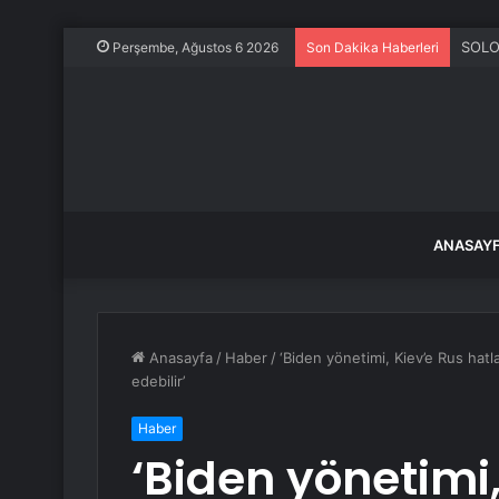
SOLO
Perşembe, Ağustos 6 2026
Son Dakika Haberleri
ANASAY
Anasayfa
/
Haber
/
‘Biden yönetimi, Kiev’e Rus hatl
edebilir’
Haber
‘Biden yönetimi,