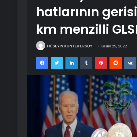
hatlarının geris
km menzilli GLSD
HÜSEYİN KUNTER ERSOY
Kasım 29, 2022
Facebook
Twitter
LinkedIn
Tumblr
Pinterest
Reddit