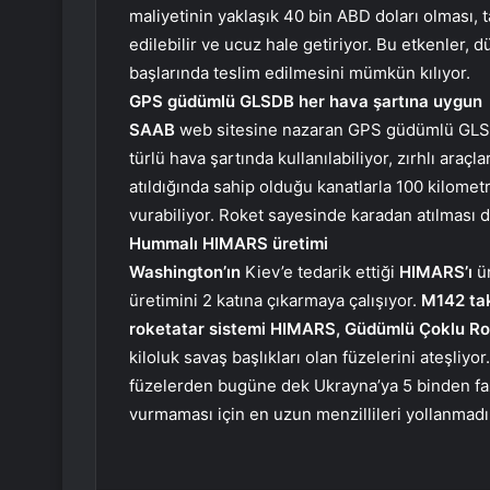
maliyetinin yaklaşık 40 bin ABD doları olması,
edilebilir ve ucuz hale getiriyor. Bu etkenler,
başlarında teslim edilmesini mümkün kılıyor.
GPS güdümlü GLSDB her hava şartına uygun
SAAB
web sitesine nazaran GPS güdümlü GLSDB, 
türlü hava şartında kullanılabiliyor, zırhlı ara
atıldığında sahip olduğu kanatlarla 100 kilomet
vurabiliyor. Roket sayesinde karadan atılması
Hummalı HIMARS üretimi
Washington’ın
Kiev’e tedarik ettiği
HIMARS’ı
ü
üretimini 2 katına çıkarmaya çalışıyor.
M142 tak
roketatar sistemi HIMARS, Güdümlü Çoklu Ro
kiloluk savaş başlıkları olan füzelerini ateşliyo
füzelerden bugüne dek Ukrayna’ya 5 binden faz
vurmaması için en uzun menzillileri yollanmadı