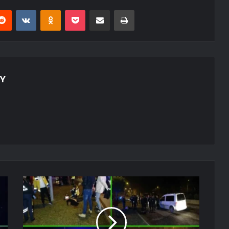
erest
Reddit
VKontakte
Odnoklassniki
Pocket
E-Posta ile paylaş
Yazdır
OY