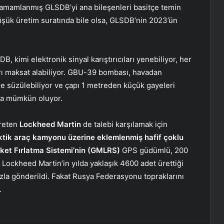
 tamamlanmış GLSDB’yi ana bileşenleri basitçe temin
 düşük üretim suratında bile olsa, GLSDB’nin 2023’ün
kimi elektronik sinyal karıştırıcıları yenebiliyor, her
çları maksat alabiliyor. GBU-39 bombası, havadan
re süzülebiliyor ve çapı 1 metreden küçük gayeleri
 da mümkün oluyor.
reten
Lockheed Martin
de talebi karşılamak için
tik araç kamyonu üzerine eklemlenmiş hafif çoklu
ket Fırlatma Sistemi’nin (GMLRS)
GPS güdümlü, 200
r. Lockheed Martin’in yılda yaklaşık 4600 adet ürettiği
la gönderildi. Fakat Rusya Federasyonu topraklarını
.