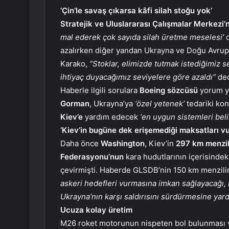
‘Çin’le savaş çıkarsa kâfi silah stoğu yok’
Stratejik ve Uluslararası Çalışmalar Merkezi
mal ederek çok sayıda silah üretme meselesi’
azalırken diğer yandan Ukrayna ve Doğu Avrupa’
Karako,
“Stoklar, elimizde tutmak istediğimiz s
ihtiyaç duyacağımız seviyelere göre azaldı”
ded
Haberle ilgili sorulara
Boeing sözcüsü
yorum y
Gorman
, Ukrayna’ya
‘özel yetenek’
tedariki ko
Kiev’e
yardım edecek
‘en uygun sistemleri beli
‘Kiev’in bugüne dek erişemediği maksatları v
Daha önce
Washington
, Kiev’in
297 km menzi
Federasyonu’nun
kara hudutlarının içerisinde
çevirmişti. Haberde GLSDB’nin 150 km menzili
askeri hedefleri vurmasına imkan sağlayacağı, R
Ukrayna’nın karşı saldırısını sürdürmesine yard
Ucuza kolay üretim
M26 roket motorunun nispeten bol bulunması 