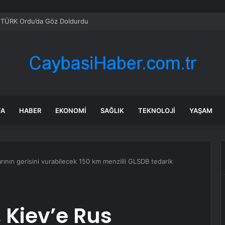
TÜRK Ordu’da Göz Doldurdu
FA
HABER
EKONOMI
SAĞLIK
TEKNOLOJI
YAŞAM
arının gerisini vurabilecek 150 km menzilli GLSDB tedarik
 Kiev’e Rus