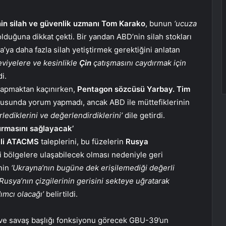
’nin silah ve güvenlik uzmanı Tom Karako
, bunun
‘ucuza
olduğuna dikkat çekti. Bir yandan ABD’nin silah stokları
ya daha fazla silah yetiştirmek gerektiğini anlatan
eviyelere ve kesinlikle
Çin
çatışmasını caydırmak için
i.
apmaktan kaçınırken,
Pentagon sözcüsü Yarbay. Tim
nusunda yorum yapmadı, ancak ABD ile müttefiklerinin
rlediklerini ve değerlendirdiklerini’
dile getirdi.
urmasını sağlayacak’
lli ATACMS
taleplerini, bu füzelerin
Rusya
ki bölgelere ulaşabilecek olması nedeniyle geri
nin
‘Ukrayna’nın bugüne dek erişilemediği değerli
usya’nın çizgilerinin gerisini sekteye uğratarak
ımcı olacağı’
belirtildi.
ve savaş başlığı fonksiyonu görecek GBU-39’un