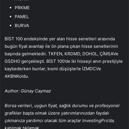
PRKME
PAMEL
BURVA
BİST 100 endeksinde yer alan hisse senetleri arasında
bugün fiyat avantajı ile ön plana çıkan hisse senetlerinin
başında gelmektedir.
TKFEN
,
KRDMD
,
DOHOL
,
ÇİMSA
Ve
GSDHO
gerçekleşti. BİST 100’de iki hisseyi anın prestijiyle
kaybederken bunlar; kısmi düşüşlerle
İZMDC
Ve
AKBNK
oldu.
Author: Günay Caymaz
Borsa verileri, uygun fiyat, sağlık durumu ve profesyonel
grafikler başta olmak üzere yatırımlarınızdan faydalı
çıkmanıza yardımcı olacak tüm araçlar InvestingPro’da.
katılmak
tıklamak
.