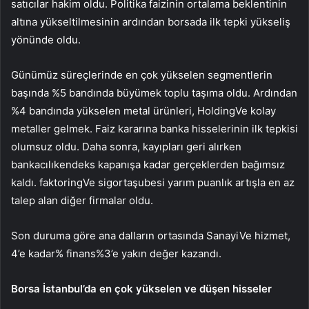
satıcılar hakim oldu. Politika faizinin ortalama beklentinin
altına yükseltilmesinin ardından borsada ilk tepki yükseliş
yönünde oldu.
Günümüz süreçlerinde en çok yükselen segmentlerin
başında %5 bandında büyümek
toplu taşıma
oldu. Ardından
%4 bandında yükselen
metal ürünleri
,
Holding
Ve
kolay
metaller
gelmek. Faiz kararına banka hisselerinin ilk tepkisi
olumsuz oldu. Daha sonra, kayıpları geri alırken
bankacılık
endeks kapanışa kadar gerçeklerden bağımsız
kaldı.
faktoring
Ve
sigorta
şubesi yarım puanlık artışla en az
talep alan diğer firmalar oldu.
Son duruma göre ana dalların ortasında
Sanayi
Ve
hizmet
,
4’e kadar%
finans
%3’e yakın değer kazandı.
Borsa İstanbul’da en çok yükselen ve düşen hisseler