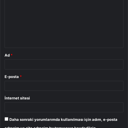
o
r
u
m
*
Ad
*
E-posta
*
İnternet sitesi
Daha sonraki yorumlarımda kullanılması için adım, e-posta