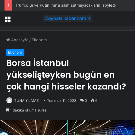
Trump: Şi ve Putin İran’a silah satmayacaklarını söyledi
Menü
Anasayfa
/
Ekonomi
Ekonomi
Borsa İstanbul
yükselişteyken bugün en
çok hangi hisseler kazandı?
TUNA YILMAZ
Temmuz 11, 2023
0
6
1 dakika okuma süresi