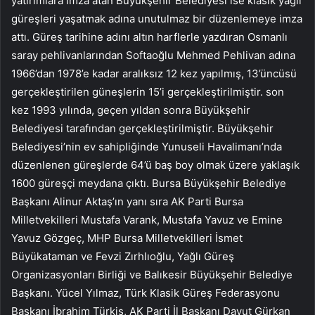
yatırımlara imza atan Büyükşehir Belediyesi ise klasik yağlı
güreşleri yaşatmak adına unutulmaz bir düzenlemeye imza
attı. Güreş tarihine adını altın harflerle yazdıran Osmanlı
saray pehlivanlarından Softaoğlu Mehmed Pehlivan adına
1966’dan 1978’e kadar aralıksız 12 kez yapılmış, 13’üncüsü
gerçekleştirilen güneşlerin 15’i gerçekleştirilmiştir. son
kez 1993 yılında, geçen yıldan sonra Büyükşehir
Belediyesi tarafından gerçekleştirilmiştir. Büyükşehir
Belediyesi’nin ev sahipliğinde Yunuseli Havalimanı’nda
düzenlenen güreşlerde 64’ü baş boy olmak üzere yaklaşık
1600 güreşçi meydana çıktı. Bursa Büyükşehir Belediye
Başkanı Alinur Aktaş’ın yanı sıra AK Parti Bursa
Milletvekilleri Mustafa Varank, Mustafa Yavuz ve Emine
Yavuz Gözgeç, MHP Bursa Milletvekilleri İsmet
Büyükataman ve Fevzi Zırhlıoğlu, Yağlı Güreş
Organizasyonları Birliği ve Balıkesir Büyükşehir Belediye
Başkanı. Yücel Yılmaz, Türk Klasik Güreş Federasyonu
Başkanı İbrahim Türkiş, AK Parti İl Başkanı Davut Gürkan