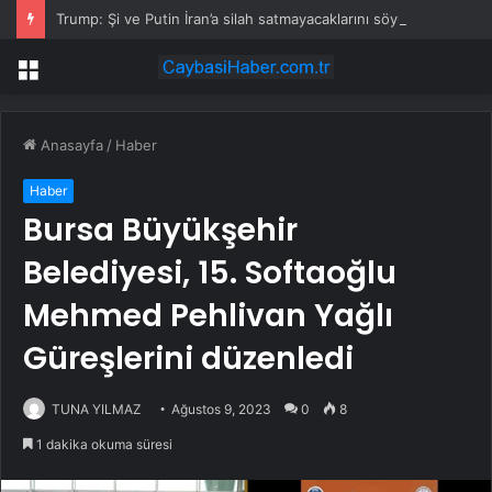
Trump: Şi ve Putin İran’a silah satmayacaklarını söyledi
Menü
Anasayfa
/
Haber
Haber
Bursa Büyükşehir
Belediyesi, 15. Softaoğlu
Mehmed Pehlivan Yağlı
Güreşlerini düzenledi
TUNA YILMAZ
Ağustos 9, 2023
0
8
1 dakika okuma süresi