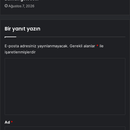
Ağustos 7, 2026
Bir yanıt yazın
E-posta adresiniz yayınlanmayacak.
Gerekli alanlar
*
ile
işaretlenmişlerdir
Y
o
r
u
m
*
Ad
*