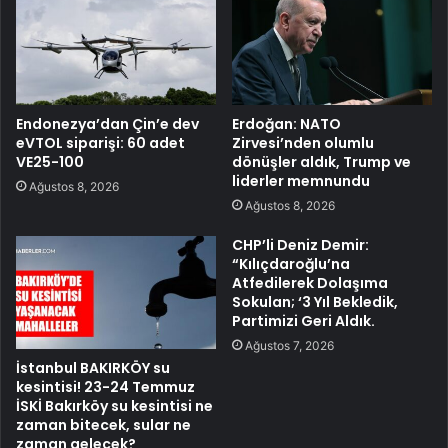
Endonezya’dan Çin’e dev
Erdoğan: NATO
eVTOL siparişi: 60 adet
Zirvesi’nden olumlu
VE25-100
dönüşler aldık, Trump ve
liderler memnundu
Ağustos 8, 2026
Ağustos 8, 2026
CHP’li Deniz Demir:
“Kılıçdaroğlu’na
Atfedilerek Dolaşıma
Sokulan; ‘3 Yıl Bekledik,
Partimizi Geri Aldık.
Ağustos 7, 2026
İstanbul BAKIRKÖY su
kesintisi! 23-24 Temmuz
İSKİ Bakırköy su kesintisi ne
zaman bitecek, sular ne
zaman gelecek?