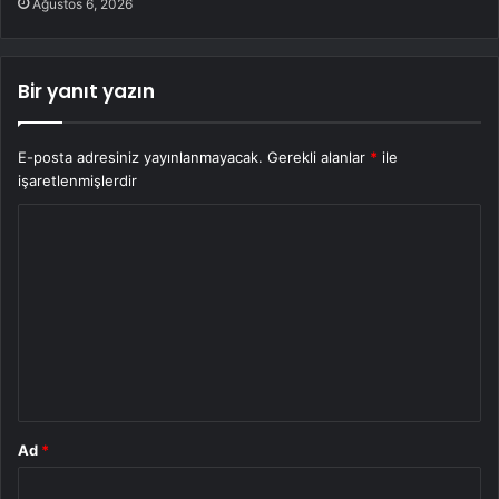
Ağustos 6, 2026
Bir yanıt yazın
E-posta adresiniz yayınlanmayacak.
Gerekli alanlar
*
ile
işaretlenmişlerdir
Y
o
r
u
m
*
Ad
*