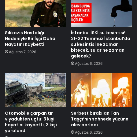
Silikozis Hastalığı
İstanbul İSKİ su kesintisi!
Nedeniyle Bir İşçi Daha
21-22 Temmuz İstanbul’da
Hayatını Kaybetti
su kesintisi ne zaman
bitecek, sular ne zaman
Ağustos 7, 2026
gelecek?
Ağustos 6, 2026
Otomobile çarpan tır
Serbest bırakılan Tan
viyadükten uçtu: 3 kişi
Taşçı’nın sahnede yüzüne
hayatını kaybetti, 3 kişi
alev parladı
yaralandı
Ağustos 6, 2026