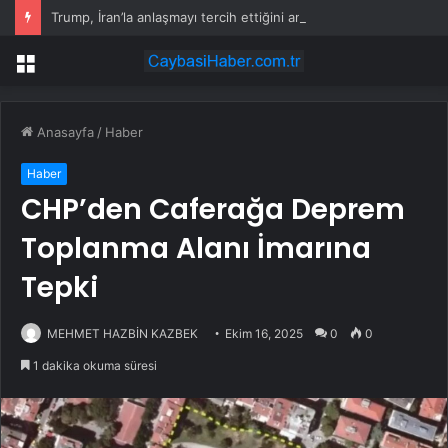
Trump, İran’la anlaşmayı tercih ettiğini ancak askeri saldırının hala bir seçenek olduğunu belirtti
Menü
Anasayfa
/
Haber
Haber
CHP’den Caferağa Deprem
Toplanma Alanı İmarına
Tepki
MEHMET HAZBİN KAZBEK
Ekim 16, 2025
0
0
1 dakika okuma süresi