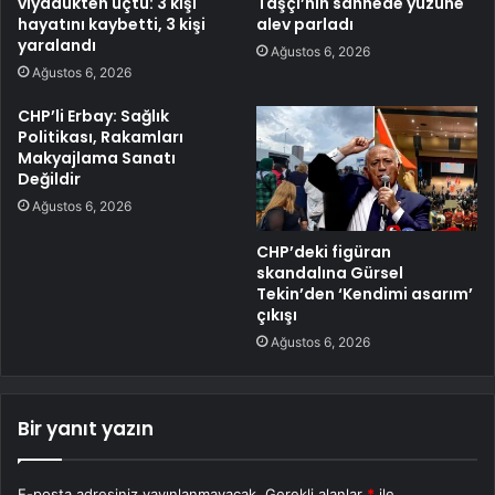
viyadükten uçtu: 3 kişi
Taşçı’nın sahnede yüzüne
hayatını kaybetti, 3 kişi
alev parladı
yaralandı
Ağustos 6, 2026
Ağustos 6, 2026
CHP’li Erbay: Sağlık
Politikası, Rakamları
Makyajlama Sanatı
Değildir
Ağustos 6, 2026
CHP’deki figüran
skandalına Gürsel
Tekin’den ‘Kendimi asarım’
çıkışı
Ağustos 6, 2026
Bir yanıt yazın
E-posta adresiniz yayınlanmayacak.
Gerekli alanlar
*
ile