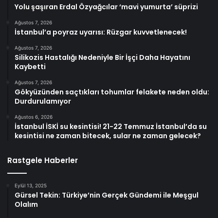
Yolu şaşıran Erdal Özyağcılar ‘mavi yumurta’ süprizi
Ağustos 7, 2026
İstanbul’a poyraz uyarısı: Rüzgar kuvvetlenecek!
Ağustos 7, 2026
Silikozis Hastalığı Nedeniyle Bir İşçi Daha Hayatını
Kaybetti
Ağustos 7, 2026
Gökyüzünden saçtıkları tohumlar felakete neden oldu:
Durdurulamıyor
Ağustos 6, 2026
İstanbul İSKİ su kesintisi! 21-22 Temmuz İstanbul’da su
kesintisi ne zaman bitecek, sular ne zaman gelecek?
Rastgele Haberler
Eylül 13, 2025
Gürsel Tekin: Türkiye’nin Gerçek Gündemi ile Meşgul
Olalım