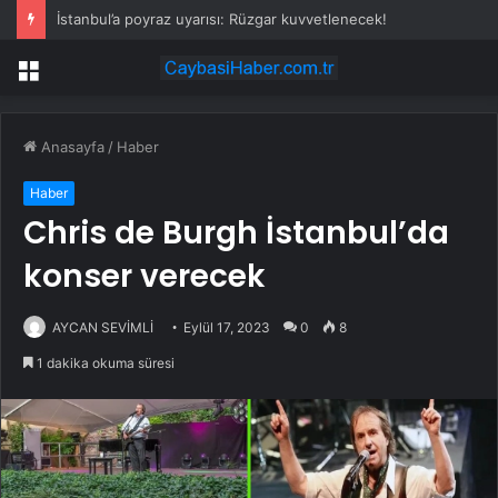
İstanbul’a poyraz uyarısı: Rüzgar kuvvetlenecek!
Menü
Anasayfa
/
Haber
Haber
Chris de Burgh İstanbul’da
konser verecek
AYCAN SEVİMLİ
Eylül 17, 2023
0
8
1 dakika okuma süresi