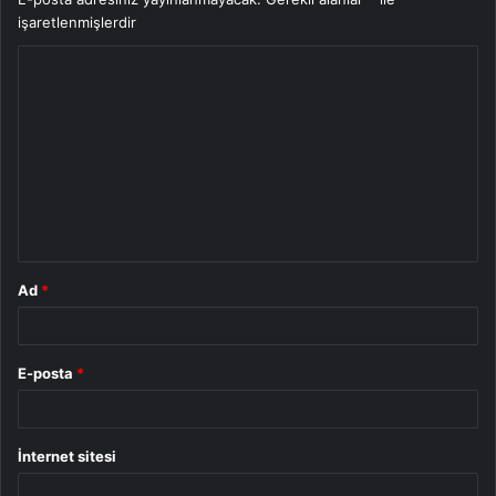
işaretlenmişlerdir
Y
o
r
u
m
*
Ad
*
E-posta
*
İnternet sitesi