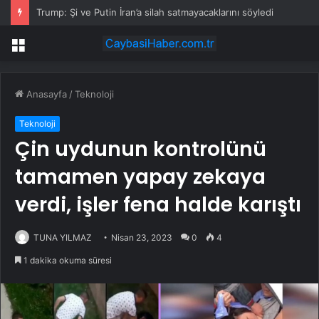
Trump: Şi ve Putin İran’a silah satmayacaklarını söyledi
Menü
Anasayfa
/
Teknoloji
Teknoloji
Çin uydunun kontrolünü
tamamen yapay zekaya
verdi, işler fena halde karıştı
TUNA YILMAZ
Nisan 23, 2023
0
4
1 dakika okuma süresi