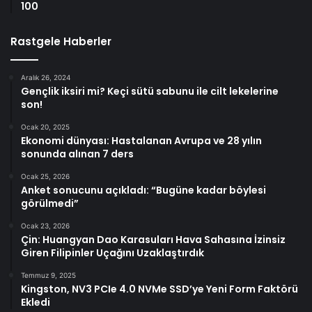
100
Rastgele Haberler
Aralık 26, 2024
Gençlik iksiri mi? Keçi sütü sabunu ile cilt lekelerine
son!
Ocak 20, 2025
Ekonomi dünyası: Hastalanan Avrupa ve 28 yılın
sonunda alınan 7 ders
Ocak 25, 2026
Anket sonucunu açıkladı: “Bugüne kadar böylesi
görülmedi”
Ocak 23, 2026
Çin: Huangyan Dao Karasuları Hava Sahasına İzinsiz
Giren Filipinler Uçağını Uzaklaştırdık
Temmuz 9, 2025
Kingston, NV3 PCIe 4.0 NVMe SSD’ye Yeni Form Faktörü
Ekledi