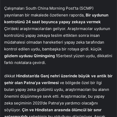
Çalışmaları South China Morning Post’ta (SCMP)
yayınlanan bir makalede özetlenen raporda,
Bir uydunun
kontrolünü 24 saat boyunca yapay zekaya vermek
Çin’deki araştırmacılardan geliyor. Araştırmacılar uydunun
kontrolünü yapay zekaya teslim ettikten sonra insan
müdahalesi olmadan hareketleri yapay zeka tarafından
kontrol edilen uydu, bambaşka bir rotaya girdi. küçük
gözlem uydusu Qimingxing 1
Serbest yüzen uydu, dikkatini
farklı noktalara çevirdi.
dikkat
Hindistan’da Ganj nehri üzerinde büyük ve antik bir
şehir olan Patna’ya verilmesi
ve bölgede özel bir ilgi
bulan yapay zeka güdümlü uydu, araştırmacıları bu alanın
önemini düşünmeye sevk etti. Araştırmacılar, bu yapay
zeka seçiminin 2020’de Patna’ya yardımcı olacağını
söylüyor.
Çin ve Hindistan arasında ölümcül bir sınır
anlaşmazlığı
sebebinin bu olduğunu düşünüyor. Ancak