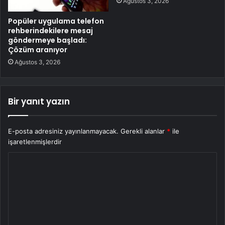
Ağustos 3, 2026
Popüler uygulama telefon
rehberindekilere mesaj
göndermeye başladı:
Çözüm aranıyor
Ağustos 3, 2026
Bir yanıt yazın
E-posta adresiniz yayınlanmayacak.
Gerekli alanlar
*
ile
işaretlenmişlerdir
Y
o
r
u
m