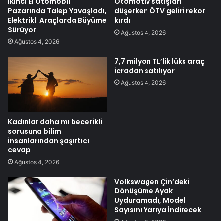
İkinci El Otomobil
Otomotiv satışları
Pazarında Talep Yavaşladı,
düşerken ÖTV geliri rekor
Elektrikli Araçlarda Büyüme
kırdı
Sürüyor
Ağustos 4, 2026
Ağustos 4, 2026
7,7 milyon TL’lik lüks araç
icradan satılıyor
Ağustos 4, 2026
Kadınlar daha mı becerikli
sorusuna bilim
insanlarından şaşırtıcı
cevap
Ağustos 4, 2026
Volkswagen Çin’deki
Dönüşüme Ayak
Uyduramadı, Model
Sayısını Yarıya İndirecek