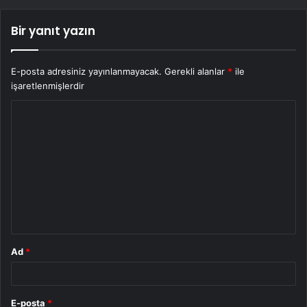
Bir yanıt yazın
E-posta adresiniz yayınlanmayacak.
Gerekli alanlar
*
ile
işaretlenmişlerdir
Y
o
r
u
m
*
Ad
*
E-posta
*