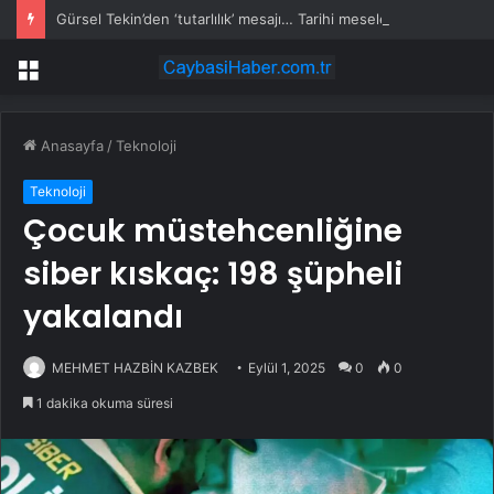
Gürsel Tekin’den ‘tutarlılık’ mesajı… Tarihi meselelerde pusula net olmalı
Menü
Anasayfa
/
Teknoloji
Teknoloji
Çocuk müstehcenliğine
siber kıskaç: 198 şüpheli
yakalandı
MEHMET HAZBİN KAZBEK
Eylül 1, 2025
0
0
1 dakika okuma süresi