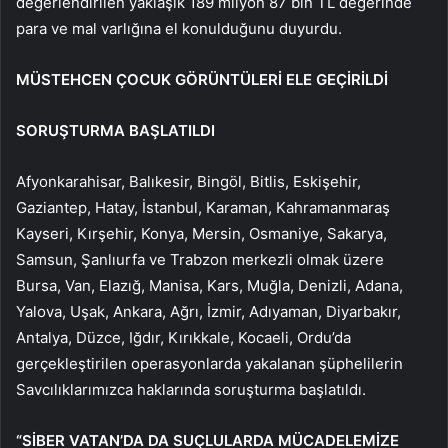
değerlendirilen yaklaşık 189 milyon 87 bin TL değerinde
para ve mal varlığına el konulduğunu duyurdu.
MÜSTEHCEN ÇOCUK GÖRÜNTÜLERİ ELE GEÇİRİLDİ
SORUŞTURMA BAŞLATILDI
Afyonkarahisar, Balıkesir, Bingöl, Bitlis, Eskişehir,
Gaziantep, Hatay, İstanbul, Karaman, Kahramanmaraş
Kayseri, Kırşehir, Konya, Mersin, Osmaniye, Sakarya,
Samsun, Şanlıurfa ve Trabzon merkezli olmak üzere
Bursa, Van, Elazığ, Manisa, Kars, Muğla, Denizli, Adana,
Yalova, Uşak, Ankara, Ağrı, İzmir, Adıyaman, Diyarbakır,
Antalya, Düzce, Iğdır, Kırıkkale, Kocaeli, Ordu’da
gerçekleştirilen operasyonlarda yakalanan şüphelilerin
Savcılıklarımızca haklarında soruşturma başlatıldı.
“SİBER VATAN’DA DA SUÇLULARDA MÜCADELEMİZE