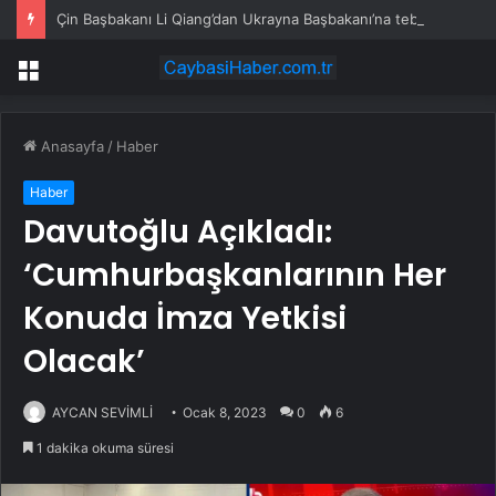
Çin Başbakanı Li Qiang’dan Ukrayna Başbakanı’na tebrik mesajı
Menü
Anasayfa
/
Haber
Haber
Davutoğlu Açıkladı:
‘Cumhurbaşkanlarının Her
Konuda İmza Yetkisi
Olacak’
AYCAN SEVİMLİ
Ocak 8, 2023
0
6
1 dakika okuma süresi