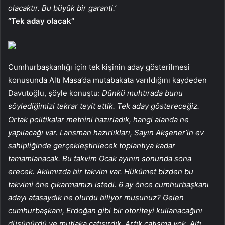
olacaktır. Bu büyük bir garanti.’
“Tek aday olacak”
Cumhurbaşkanlığı için tek kişinin aday gösterilmesi
konusunda Altı Masa’da mutabakata varıldığını kaydeden
Davutoğlu, şöyle konuştu:
Dünkü muhtırada bunu
söylediğimizi tekrar teyit ettik. Tek aday göstereceğiz.
Ortak politikalar metnini hazırladık, hangi alanda ne
yapılacağı var. Lansman hazırlıkları, Sayın Akşener’in ev
sahipliğinde gerçekleştirilecek toplantıya kadar
tamamlanacak. Bu takvim Ocak ayının sonunda sona
erecek. Aklımızda bir takvim var. Hükümet bizden bu
takvimi öne çıkarmamızı istedi. 6 ay önce cumhurbaşkanı
adayı atasaydık ne olurdu biliyor musunuz? Gelen
cumhurbaşkanı, Erdoğan gibi bir otoriteyi kullanacağını
düşünürdü ve mutlaka çatışırdık. Artık çatışma yok. Altı