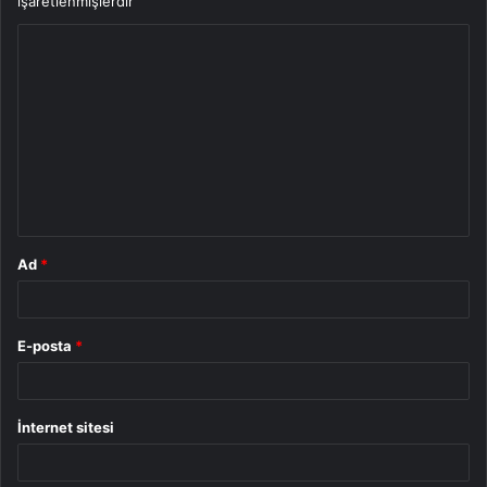
işaretlenmişlerdir
Y
o
r
u
m
*
Ad
*
E-posta
*
İnternet sitesi