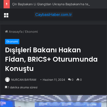
Çin Başbakanı Li Qiang’dan Ukrayna Başbakanı’na tebrik mesajı
Menü
Anasayfa
/
Ekonomi
Ekonomi
Dışişleri Bakanı Hakan
Fidan, BRICS+ Oturumunda
Konuştu
NURCAN BAYRAM
Haziran 11, 2024
0
0
1 dakika okuma süresi