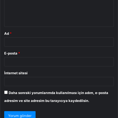
u
m
*
Ad
*
E-posta
*
İnternet sitesi
Daha sonraki yorumlarımda kullanılması için adım, e-posta
adresim ve site adresim bu tarayıcıya kaydedilsin.