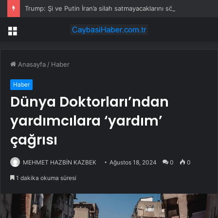
Trump: Şi ve Putin İran’a silah satmayacaklarını söyledi
Menü
Anasayfa
/
Haber
Haber
Dünya Doktorları’ndan
yardımcılara ‘yardım’
çağrısı
MEHMET HAZBİN KAZBEK
Ağustos 18, 2024
0
0
1 dakika okuma süresi