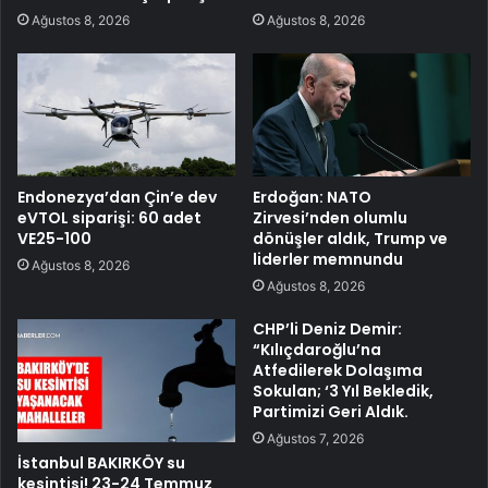
Ağustos 8, 2026
Ağustos 8, 2026
Endonezya’dan Çin’e dev
Erdoğan: NATO
eVTOL siparişi: 60 adet
Zirvesi’nden olumlu
VE25-100
dönüşler aldık, Trump ve
liderler memnundu
Ağustos 8, 2026
Ağustos 8, 2026
CHP’li Deniz Demir:
“Kılıçdaroğlu’na
Atfedilerek Dolaşıma
Sokulan; ‘3 Yıl Bekledik,
Partimizi Geri Aldık.
Ağustos 7, 2026
İstanbul BAKIRKÖY su
kesintisi! 23-24 Temmuz