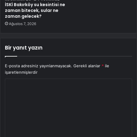
İSKİ Bakırköy su kesintisi ne
zaman bitecek, sular ne
zaman gelecek?
Ağustos 7, 2026
Bir yanıt yazın
E-posta adresiniz yayınlanmayacak.
Gerekli alanlar
*
ile
işaretlenmişlerdir
Y
o
r
u
m
*