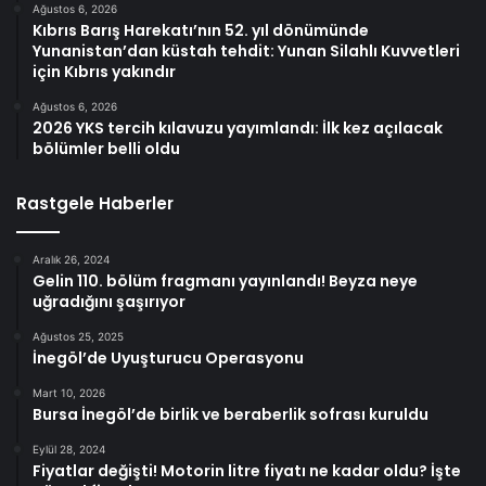
Ağustos 6, 2026
Kıbrıs Barış Harekatı’nın 52. yıl dönümünde
Yunanistan’dan küstah tehdit: Yunan Silahlı Kuvvetleri
için Kıbrıs yakındır
Ağustos 6, 2026
2026 YKS tercih kılavuzu yayımlandı: İlk kez açılacak
bölümler belli oldu
Rastgele Haberler
Aralık 26, 2024
Gelin 110. bölüm fragmanı yayınlandı! Beyza neye
uğradığını şaşırıyor
Ağustos 25, 2025
İnegöl’de Uyuşturucu Operasyonu
Mart 10, 2026
Bursa İnegöl’de birlik ve beraberlik sofrası kuruldu
Eylül 28, 2024
Fiyatlar değişti! Motorin litre fiyatı ne kadar oldu? İşte