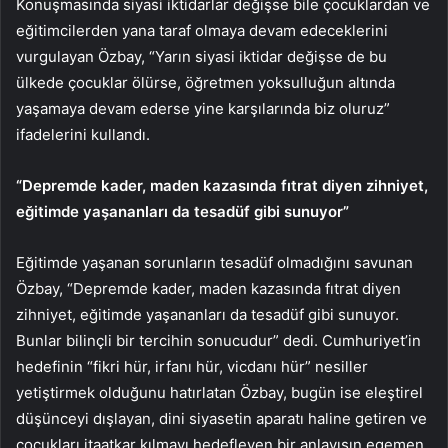
Konuşmasında siyasi iktidarlar değişse bile çocuklardan ve
eğitimcilerden yana taraf olmaya devam edeceklerini
vurgulayan Özbay, “Yarın siyasi iktidar değişse de bu
ülkede çocuklar ölürse, öğretmen yoksulluğun altında
yaşamaya devam ederse yine karşılarında biz oluruz”
ifadelerini kullandı.
“Depremde kader, maden kazasında fıtrat diyen zihniyet,
eğitimde yaşananları da tesadüf gibi sunuyor”
Eğitimde yaşanan sorunların tesadüf olmadığını savunan
Özbay, “Depremde kader, maden kazasında fıtrat diyen
zihniyet, eğitimde yaşananları da tesadüf gibi sunuyor.
Bunlar bilinçli bir tercihin sonucudur” dedi. Cumhuriyet’in
hedefinin “fikri hür, irfanı hür, vicdanı hür” nesiller
yetiştirmek olduğunu hatırlatan Özbay, bugün ise eleştirel
düşünceyi dışlayan, dini siyasetin aparatı haline getiren ve
çocukları itaatkar kılmayı hedefleyen bir anlayışın egemen