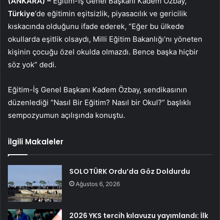
(ANKARA) –
Eğitim-İş Genel Başkanı Kadem Özbay,
Türkiye
‘de eğitimin eşitsizlik, piyasacılık ve gericilik
kıskacında olduğunu ifade ederek, “Eğer bu ülkede
okullarda eşitlik olsaydı, Milli Eğitim Bakanlığı’nı yöneten
kişinin çocuğu özel okulda olmazdı. Bence başka hiçbir
söz yok” dedi.
Eğitim-İş Genel Başkanı Kadem Özbay, sendikasının
düzenlediği “Nasıl Bir Eğitim? Nasıl bir Okul?” başlıklı
sempozyumun açılışında konuştu.
İlgili Makaleler
SOLOTÜRK Ordu’da Göz Doldurdu
Ağustos 6, 2026
2026 YKS tercih kılavuzu yayımlandı: İlk