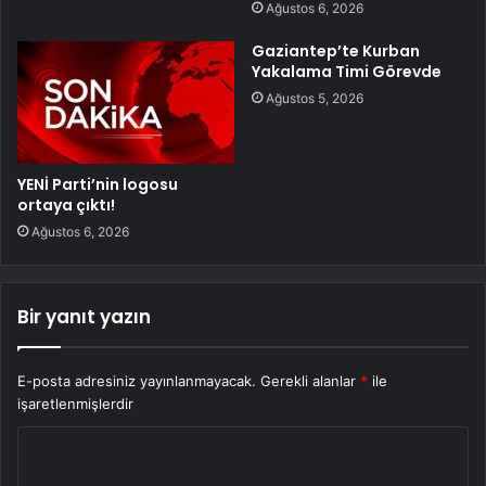
Ağustos 6, 2026
Gaziantep’te Kurban
Yakalama Timi Görevde
Ağustos 5, 2026
YENİ Parti’nin logosu
ortaya çıktı!
Ağustos 6, 2026
Bir yanıt yazın
E-posta adresiniz yayınlanmayacak.
Gerekli alanlar
*
ile
işaretlenmişlerdir
Y
o