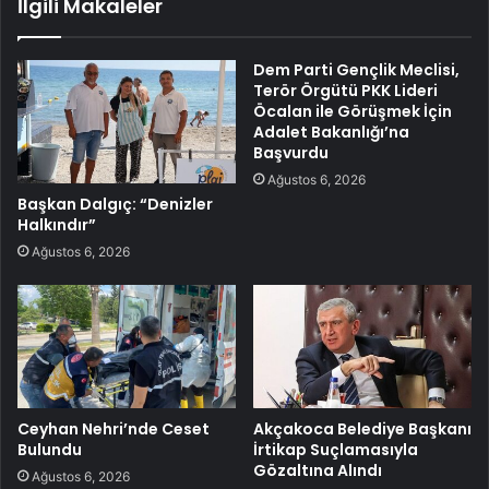
İlgili Makaleler
Dem Parti Gençlik Meclisi,
Terör Örgütü PKK Lideri
Öcalan ile Görüşmek İçin
Adalet Bakanlığı’na
Başvurdu
Ağustos 6, 2026
Başkan Dalgıç: “Denizler
Halkındır”
Ağustos 6, 2026
Ceyhan Nehri’nde Ceset
Akçakoca Belediye Başkanı
Bulundu
İrtikap Suçlamasıyla
Gözaltına Alındı
Ağustos 6, 2026