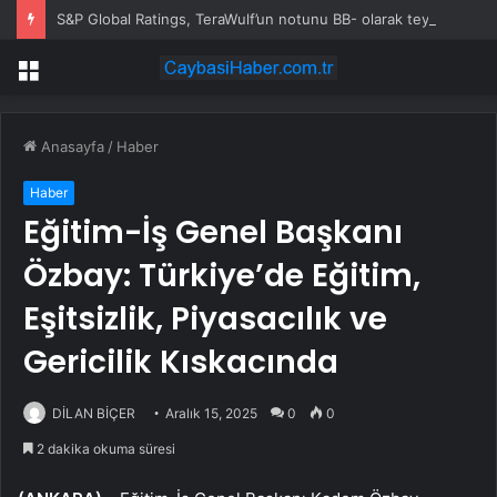
S&P Global Ratings, TeraWulf’un notunu BB- olarak teyit etti
Menü
Anasayfa
/
Haber
Haber
Eğitim-İş Genel Başkanı
Özbay: Türkiye’de Eğitim,
Eşitsizlik, Piyasacılık ve
Gericilik Kıskacında
DİLAN BİÇER
Aralık 15, 2025
0
0
2 dakika okuma süresi