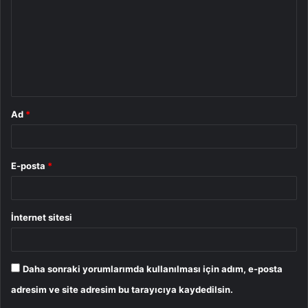
r
u
m
*
Ad
*
E-posta
*
İnternet sitesi
Daha sonraki yorumlarımda kullanılması için adım, e-posta
adresim ve site adresim bu tarayıcıya kaydedilsin.