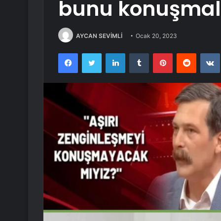
bunu konuşmalı
AYCAN SEVİMLİ
Ocak 20, 2023
Facebook
Twitter
LinkedIn
Tumblr
Pinterest
Reddit