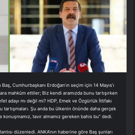
n Baş, Cumhurbaşkanı Erdoğan’ın seçim için 14 Mayıs’ı
alara mahkûm ettiler; Biz kendi aramızda bunu tartışırken
efet adayı mı değil mi? HDP, Emek ve Özgürlük İttifakı
bu tartışmaları. Şu anda bu ülkenin önünde daha gerçek
te konuşmamız, tavır almamız gereken bahis bu” dedi.
lantısı düzenledi. ANKA’nın haberine göre Baş şunları