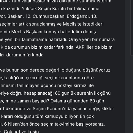
NDA
: Tüm vatandaşlarımızın dikkatine sunmak isterim.
n kazandı. Yüksek Seçim Kurulu bir talimatname
diyor. Başkan’. 12. Cumhurbaşkanı Erdoğan’dı. 13.
eçimler artık sonuçlanmış ve Meclis’te istedikleri
nemin Meclis Başkanı konuyu halledelim demiş.
e yeni bir talimatname hazırladı. Oraya yeni bir numara
SK da durumun bizim kadar farkında. AKP’liler de bizim
dar durumun farkında.
r ve bunun son derece değerli olduğunu düşünüyoruz.
şkanlığı’nın çıkardığı seçim kanunlarına göre
esini tanımlayan üçüncü noktayı kırmızı ile
riye doğru hesaplanacağı 60 günlük sürenin ilk günü
i Seçim ne zaman başladı? Oylama gününden 60 gün
ir hükmünde ve Seçim Kanunu’nda yapılan değişiklikler
’ kararı olduğunu tüm kamuoyu biliyor. En çok
. 6 Nisan’dan önce seçim takvimine başlıyorsanız,
z. Çok net ve kesin.