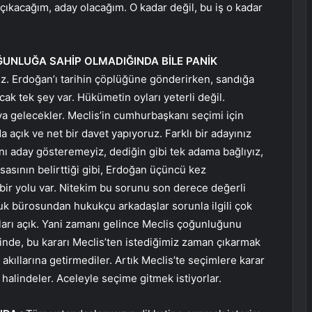
ıkacağım, aday olacağım. O kadar değil, bu iş o kadar
UNLUĞA SAHİP OLMADIĞINDA BİLE PANİK
z. Erdoğan’ı tarihin çöplüğüne gönderirken, sandığa
k tek şey var. Hükümetin oyları yeterli değil.
ya gelecekler. Meclis’in cumhurbaşkanı seçimi için
 açık ve net bir davet yapıyoruz. Farklı bir adayınız
nı aday gösteremeyiz, dediğin gibi tek adama bağlıyız,
sasının belirttiği gibi, Erdoğan üçüncü kez
ir yolu var. Nitekim bu sorunu son derece değerli
uk bürosundan hukukçu arkadaşlar sorunla ilgili çok
ıkları açık. Yani zamanı gelince Meclis çoğunluğunu
inde, bu kararı Meclis’ten istediğimiz zaman çıkarmak
akıllarına getirmediler. Artık Meclis’te seçimlere karar
halindeler. Aceleyle seçime gitmek istiyorlar.