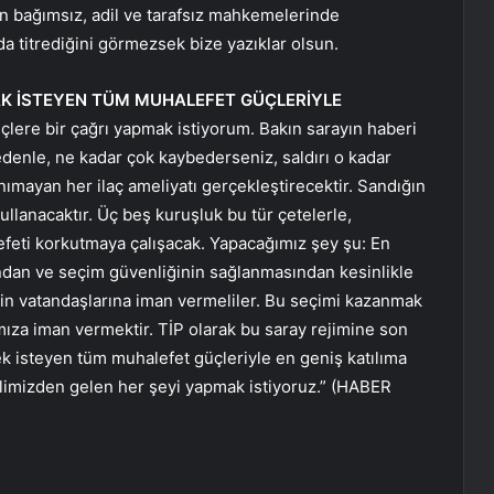
in bağımsız, adil ve tarafsız mahkemelerinde
da titrediğini görmezsek bize yazıklar olsun.
AK İSTEYEN TÜM MUHALEFET GÜÇLERİYLE
lere bir çağrı yapmak istiyorum. Bakın sarayın haberi
edenle, ne kadar çok kaybederseniz, saldırı o kadar
anımayan her ilaç ameliyatı gerçekleştirecektir. Sandığın
kullanacaktır. Üç beş kuruşluk bu tür çetelerle,
efeti korkutmaya çalışacak. Yapacağımız şey şu: En
dan ve seçim güvenliğinin sağlanmasından kesinlikle
nin vatandaşlarına iman vermeliler. Bu seçimi kazanmak
mıza iman vermektir. TİP olarak bu saray rejimine son
isteyen tüm muhalefet güçleriyle en geniş katılıma
elimizden gelen her şeyi yapmak istiyoruz.” (HABER