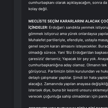
cumhurbaşkanı olarak açıklayacağım, sonra da ç
kolay değil.
MECLİSTE SEÇİM KARARLARINI ALACAK ÇOĞ
İÇİNDELER:
Erdoğan’ı sandıkta yenmek istiyoru
gömmek istiyoruz ama yürek onlardaysa yapılaca
Muhalefet partileriyle, efendiyle, ustayla masa
genel seçim kararı almasını isteyecekler. Burada
olmadığı sürece. Yani ‘Biz Erdoğan’dan başkası
çaresiziz’ derseniz; Yapacak bir şey yok. Anaya
cumhurbaşkanlığına aday olamaz. Olmanın tek b
görüyoruz. Partimizin bilim kurulundan ve huk
detaylı çalışmalar yaptılar. Şimdi bir hata yapt
alacağız. Zamanında yapılan anayasa değişikliğ
istersek diye, buna bir kesinti unsuru eklemeyi 
verecek çoğunluğa sahip olmadıkları için panik 