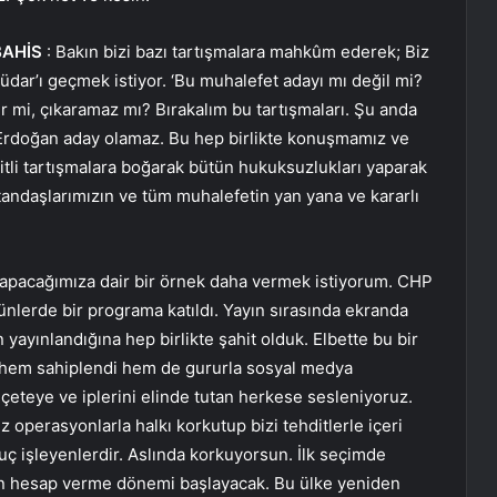
BAHİS
: Bakın bizi bazı tartışmalara mahkûm ederek; Biz
üdar’ı geçmek istiyor. ‘Bu muhalefet adayı mı değil mi?
r mi, çıkaramaz mı? Bırakalım bu tartışmaları. Şu anda
 Erdoğan aday olamaz. Bu hep birlikte konuşmamız ve
itli tartışmalara boğarak bütün hukuksuzlukları yaparak
tandaşlarımızın ve tüm muhalefetin yan yana ve kararlı
yapacağımıza dair bir örnek daha vermek istiyorum. CHP
nlerde bir programa katıldı. Yayın sırasında ekranda
 yayınlandığına hep birlikte şahit olduk. Elbette bu bir
ı hem sahiplendi hem de gururla sosyal medya
 çeteye ve iplerini elinde tutan herkese sesleniyoruz.
z operasyonlarla halkı korkutup bizi tehditlerle içeri
suç işleyenlerdir. Aslında korkuyorsun. İlk seçimde
çin hesap verme dönemi başlayacak. Bu ülke yeniden