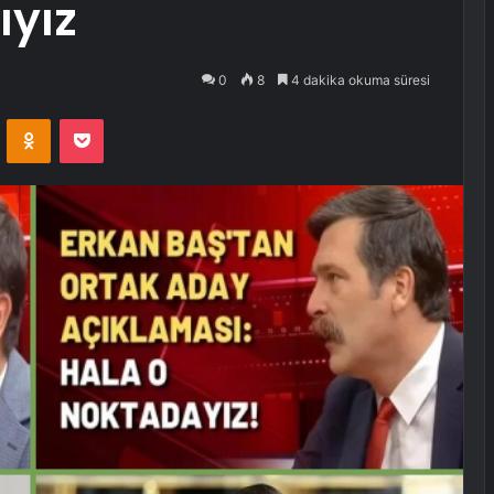
yız
0
8
4 dakika okuma süresi
VKontakte
Odnoklassniki
Pocket