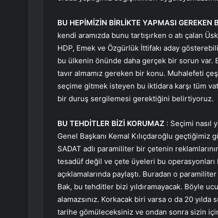
BU HEPİMİZİN BİRLİKTE YAPMASI GEREKEN 
kendi aramızda bunu tartışırken o atı çalan Üsk
HDP, Emek ve Özgürlük İttifakı aday gösterebili
bu ülkenin önünde daha gerçek bir sorun var.
tavır almamız gereken bir konu. Muhalefeti çeş
seçime gitmek isteyen bu iktidara karşı tüm va
bir duruş sergilemesi gerektiğini belirtiyoruz.
BU TEHDİTLER BİZİ KORUMAZ
: Seçimi nasıl 
Genel Başkanı Kemal Kılıçdaroğlu geçtiğimiz gü
SADAT adlı paramiliter bir çetenin reklamlarının
tesadüf değil ve çete üyeleri bu operasyonlar
açıklamalarında paylaştı. Buradan o paramiliter
Bak, bu tehditler bizi yıldıramayacak. Böyle ucu
alamazsınız. Korkacak biri varsa o da 20 yılda 
tarihe gömüleceksiniz ve ondan sonra sizin i