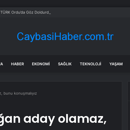
TÜRK Ordu’da Göz Doldurdu
FA
HABER
EKONOMI
SAĞLIK
TEKNOLOJI
YAŞAM
z, bunu konuşmalıyız
oğan aday olamaz,