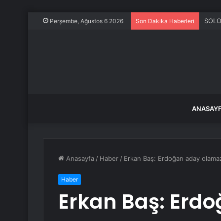
SOLO
Perşembe, Ağustos 6 2026
Son Dakika Haberleri
ANASAY
Anasayfa
/
Haber
/
Erkan Baş: Erdoğan aday olama
Haber
Erkan Baş: Erd