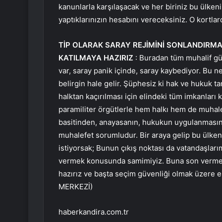
kanunlarla karşılaşacak ve her biriniz bu ülken
yaptıklarınızın hesabını vereceksiniz. O kortlar
TİP OLARAK SARAY REJİMİNİ SONLANDIRM
KATILMAYA HAZIRIZ
: Buradan tüm muhalif güç
var, saray panik içinde, saray kaybediyor. Bu n
belirgin hale gelir. Şüphesiz ki hak ve hukuk t
halktan kaçırılması için elindeki tüm imkanları 
paramiliter örgütlerle hem halkı hem de muhal
basitinden, anayasanın, hukukun uygulanmasın
muhalefet sorumludur. Bir araya gelip bu ülke
istiyorsak; Bunun çıkış noktası da vatandaşları
vermek konusunda samimiyiz. Buna son vermek 
hazırız ve başta seçim güvenliği olmak üzere 
MERKEZİ)
haberkandira.com.tr