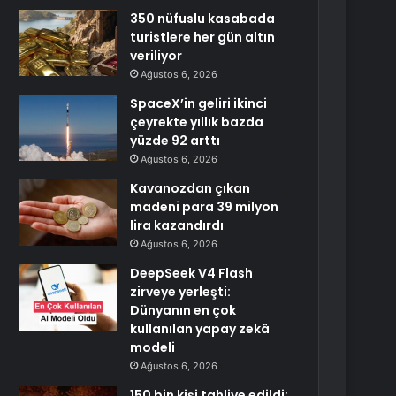
350 nüfuslu kasabada
turistlere her gün altın
veriliyor
Ağustos 6, 2026
SpaceX’in geliri ikinci
çeyrekte yıllık bazda
yüzde 92 arttı
Ağustos 6, 2026
Kavanozdan çıkan
madeni para 39 milyon
lira kazandırdı
Ağustos 6, 2026
DeepSeek V4 Flash
zirveye yerleşti:
Dünyanın en çok
kullanılan yapay zekâ
modeli
Ağustos 6, 2026
150 bin kişi tahliye edildi: