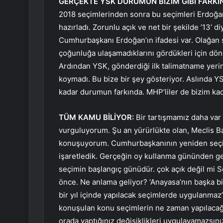
GERÇEKTE YSK DURUMUN BİZİM GİBİ FARKI
2018 seçimlerinden sonra bu seçimleri Erdoğa
hazırladı. Zorunlu açık ve net bir şekilde ’13’ 
Cumhurbaşkanı Erdoğan’ın ifadesi var. Olağan s
çoğunluğa ulaşamadıklarını gördükleri için dö
Ardından YSK, gönderdiği ilk talimatname yerin
koymadı. Bu bize bir şey gösteriyor. Aslında Y
kadar durumun farkında. MHP’liler de bizim ka
TÜM KAMU BİLİYOR:
Bir tartışmamız daha va
vurguluyorum. Şu an yürürlükte olan, Meclis Ba
konuşuyorum. Cumhurbaşkanının yeniden seçilm
işaretledik. Gerçeğin oy kullanma gününden ge
seçimin başlangıç ​​günüdür. çok açık değil m
önce. Ne anlama geliyor? ‘Anayasa’nın başka b
bir yıl içinde yapılacak seçimlerde uygulanmaz
konuşulan konu seçimlerin ne zaman yapılacağı
orada yaptığınız değişiklikleri uygulayamazsını