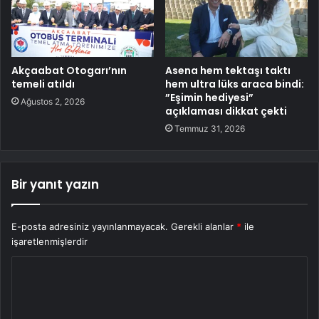
Akçaabat Otogarı’nın
Asena hem tektaşı taktı
temeli atıldı
hem ultra lüks araca bindi:
”Eşimin hediyesi”
Ağustos 2, 2026
açıklaması dikkat çekti
Temmuz 31, 2026
Bir yanıt yazın
E-posta adresiniz yayınlanmayacak.
Gerekli alanlar
*
ile
işaretlenmişlerdir
Y
o
r