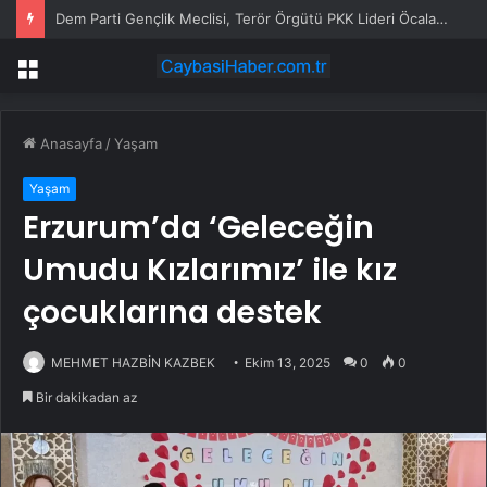
Dem Parti Gençlik Meclisi, Terör Örgütü PKK Lideri Öcalan ile Görüşmek İçin Adalet Bakanlığı’na Başvurdu
Menü
Anasayfa
/
Yaşam
Yaşam
Erzurum’da ‘Geleceğin
Umudu Kızlarımız’ ile kız
çocuklarına destek
MEHMET HAZBİN KAZBEK
Ekim 13, 2025
0
0
Bir dakikadan az