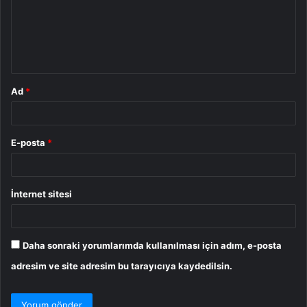
u
m
*
Ad
*
E-posta
*
İnternet sitesi
Daha sonraki yorumlarımda kullanılması için adım, e-posta
adresim ve site adresim bu tarayıcıya kaydedilsin.