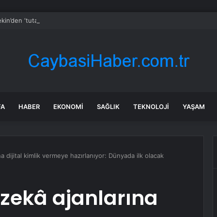
kin’den ‘tutarlılık’ mesajı… Tarihi meselelerde pusula net olmalı
FA
HABER
EKONOMI
SAĞLIK
TEKNOLOJI
YAŞAM
a dijital kimlik vermeye hazırlanıyor: Dünyada ilk olacak
zekâ ajanlarına