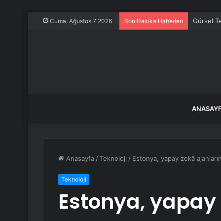
Gürsel Te
Cuma, Ağustos 7 2026
Son Dakika Haberleri
ANASAY
Anasayfa
/
Teknoloji
/
Estonya, yapay zekâ ajanların
Teknoloji
Estonya, yapay 