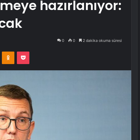
ermeye hazırlanıyor:
acak
0
0
2 dakika okuma süresi
VKontakte
Odnoklassniki
Pocket