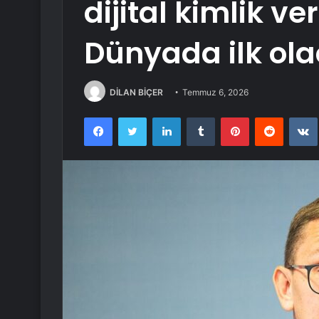
dijital kimlik v
Dünyada ilk ol
DİLAN BİÇER
Temmuz 6, 2026
Facebook
Twitter
LinkedIn
Tumblr
Pinterest
Reddit