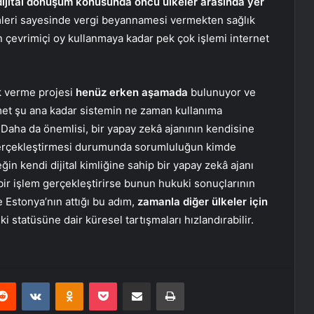
ijital dönüşüm konusunda öncü ülkeler arasında yer
temleri sayesinde vergi beyannamesi vermekten sağlık
 çevrimiçi oy kullanmaya kadar pek çok işlemi internet
ik verme projesi
henüz erken aşamada
bulunuyor ve
met şu ana kadar sistemin ne zaman kullanıma
. Daha da önemlisi, bir yapay zekâ ajanının kendisine
m gerçekleştirmesi durumunda sorumluluğun kimde
in kendi dijital kimliğine sahip bir yapay zekâ ajanı
bir işlem gerçekleştirirse bunun hukuki sonuçlarının
e Estonya’nın attığı bu adım,
zamanla diğer ülkeler için
 statüsüne dair küresel tartışmaları hızlandırabilir.
erest
Reddit
VKontakte
Odnoklassniki
Pocket
E-Posta ile paylaş
Yazdır