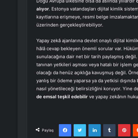
Doğu Avrupa ülkesine olsa da aslında yıllardır
d
alıyor
. Estonya vatandaşları dijital kimlik sis
kayıtlarına erişmeye, resmi belge imzalamaktan
üzerinden gerçekleştirebiliyor.
Yapay zekâ ajanlarına devlet onaylı dijital kiml
hâlâ cevap bekleyen önemli sorular var. Hükü
sunulacağına dair net bir tarih paylaşmış değil
tanınan yetkileri aşması veya hatalı bir işle
olacağı da henüz açıklığa kavuşmuş değil. Örneğ
yanlış bir ödeme yaparsa ya da yetkisi dışında 
nasıl yönetileceği belirsizliğini koruyor. Yine d
de emsal teşkil edebilir
ve yapay zekânın hukuki
Facebook
Twitter
LinkedIn
Tumblr
Pint
Paylaş