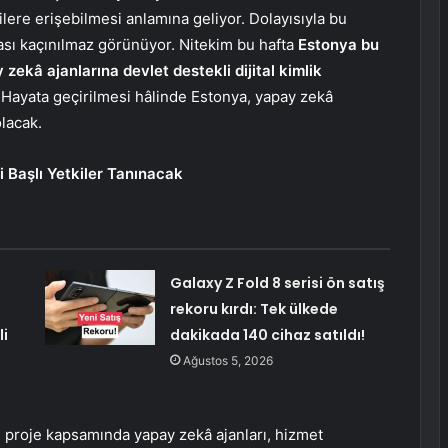
ilere erişebilmesi anlamına geliyor. Dolayısıyla bu
sı kaçınılmaz görünüyor. Nitekim bu hafta
Estonya bu
zekâ ajanlarına devlet destekli dijital kimlik
Hayata geçirilmesi hâlinde Estonya, yapay zekâ
olacak.
li Başlı Yetkiler Tanınacak
Galaxy Z Fold 8 serisi ön satış
rekoru kırdı: Tek ülkede
li
dakikada 140 cihaz satıldı!
Ağustos 5, 2026
 proje kapsamında yapay zekâ ajanları, hizmet