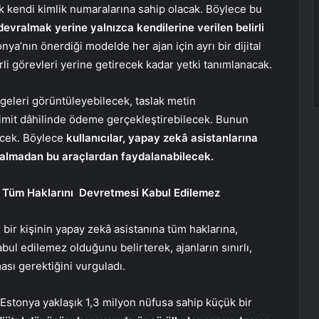
ak kendi kimlik numaralarına sahip olacak. Böylece bu
i devralmak yerine yalnızca kendilerine verilen belirli
nya’nın önerdiği modelde her ajan için ayrı bir dijital
rli görevleri yerine getirecek kadar yetki tanımlanacak.
lgeleri görüntüleyebilecek, taslak metin
limit dâhilinde ödeme gerçekleştirebilecek. Bunun
ecek. Böylece
kullanıcılar, yapay zekâ asistanlarına
 kalmadan bu araçlardan faydalanabilecek.
a Tüm Haklarını Devretmesi Kabul Edilemez
bir kişinin yapay zekâ asistanına tüm haklarına,
bul edilemez olduğunu belirterek, ajanların sınırlı,
ması gerektiğini vurguladı.
 Estonya yaklaşık 1,3 milyon nüfusa sahip küçük bir