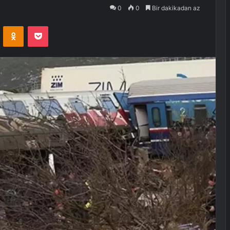
0
0
Bir dakikadan az
VKontakte
Odnoklassniki
Pocket