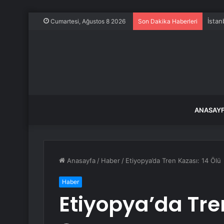
İstan
Cumartesi, Ağustos 8 2026
Son Dakika Haberleri
ANASAY
Anasayfa
/
Haber
/
Etiyopya’da Tren Kazası: 14 Ölü
Haber
Etiyopya’da Tre