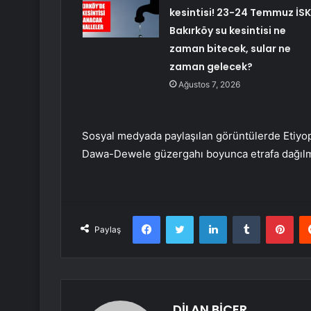
kesintisi! 23-24 Temmuz İSK
Bakırköy su kesintisi ne
zaman bitecek, sular ne
zaman gelecek?
Ağustos 7, 2026
Sosyal medyada paylaşılan görüntülerde Etiyopy
Dawa-Dewele güzergahı boyunca etrafa dağılmı
Facebook
Twitter
LinkedIn
Tumblr
Pint
Paylaş
DİLAN BİÇER