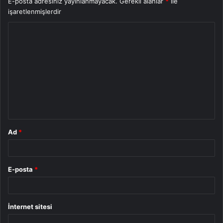
E-posta adresiniz yayınlanmayacak.
Gerekli alanlar
*
ile
işaretlenmişlerdir
Y
o
r
u
m
*
Ad
*
E-posta
*
İnternet sitesi