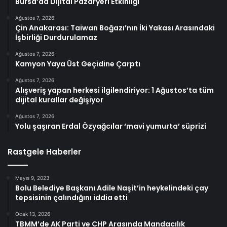
Bursa’da Dijital Pazaryeri Etkinliği
Ağustos 7, 2026
Çin Anakarası: Taiwan Boğazı’nın İki Yakası Arasındaki
İşbirliği Durdurulamaz
Ağustos 7, 2026
Kamyon Yaya Üst Geçidine Çarptı
Ağustos 7, 2026
Alışveriş yapan herkesi ilgilendiriyor: 1 Ağustos’ta tüm
dijital kurallar değişiyor
Ağustos 7, 2026
Yolu şaşıran Erdal Özyağcılar ‘mavi yumurta’ süprizi
Rastgele Haberler
Mayıs 9, 2023
Bolu Belediye Başkanı Adile Naşit’in heykelindeki çay
tepsisinin çalındığını iddia etti
Ocak 13, 2026
TBMM’de AK Parti ve CHP Arasında Mandacılık