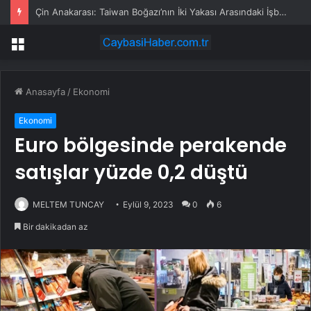
Çin Anakarası: Taiwan Boğazı’nın İki Yakası Arasındaki İşbirliği Durdurulamaz
Menü
Anasayfa
/
Ekonomi
Ekonomi
Euro bölgesinde perakende
satışlar yüzde 0,2 düştü
MELTEM TUNCAY
Eylül 9, 2023
0
6
Bir dakikadan az