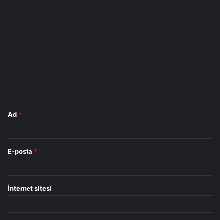
Y
o
r
u
m
*
Ad
*
E-posta
*
İnternet sitesi