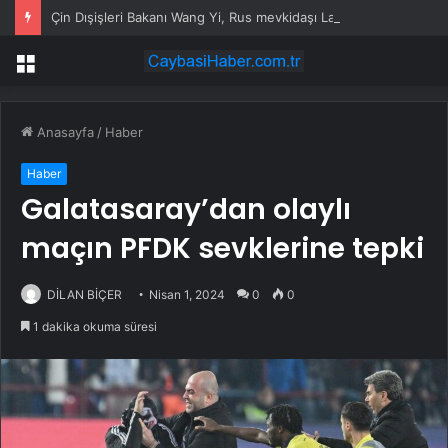
Çin Dışişleri Bakanı Wang Yi, Rus mevkidaşı Lavrov ile görüştü
Menü
Anasayfa
/
Haber
Haber
Galatasaray’dan olaylı
maçın PFDK sevklerine tepki
DİLAN BİÇER
Nisan 1, 2024
0
0
1 dakika okuma süresi