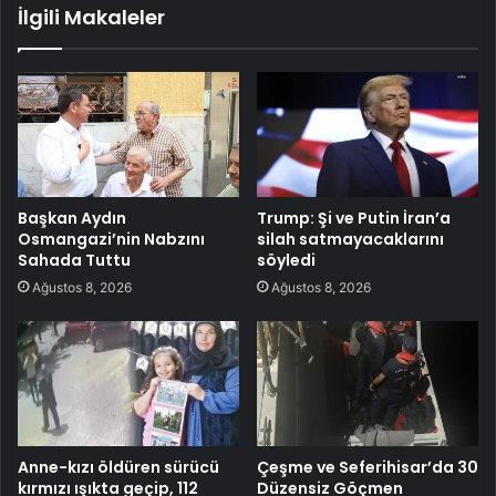
İlgili Makaleler
Başkan Aydın
Trump: Şi ve Putin İran’a
Osmangazi’nin Nabzını
silah satmayacaklarını
Sahada Tuttu
söyledi
Ağustos 8, 2026
Ağustos 8, 2026
Anne-kızı öldüren sürücü
Çeşme ve Seferihisar’da 30
kırmızı ışıkta geçip, 112
Düzensiz Göçmen