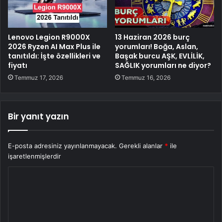
Lenovo Legion R9000X
13 Haziran 2026 burç
2026 Ryzen AI Max Plus ile
yorumları! Boğa, Aslan,
tanıtıldı: İşte özellikleri ve
Başak burcu AŞK, EVLİLİK,
fiyatı
SAĞLIK yorumları ne diyor?
Temmuz 17, 2026
Temmuz 16, 2026
Bir yanıt yazın
E-posta adresiniz yayınlanmayacak.
Gerekli alanlar
*
ile
işaretlenmişlerdir
Y
o
r
u