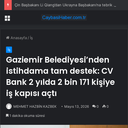
Çin Başbakanı Li Qiang’dan Ukrayna Başbakanı’na tebrik mesajı
Menü
Anasayfa
/
İş
İş
Gaziemir Belediyesi’nden
istihdama tam destek: CV
Bank 2 yılda 2 bin 171 kişiye
iş kapısı açtı
MEHMET HAZBİN KAZBEK
Mayıs 13, 2026
0
0
1 dakika okuma süresi