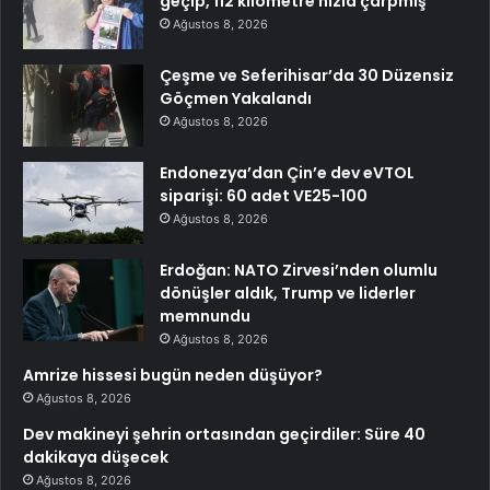
geçip, 112 kilometre hızla çarpmış
Ağustos 8, 2026
Çeşme ve Seferihisar’da 30 Düzensiz
Göçmen Yakalandı
Ağustos 8, 2026
Endonezya’dan Çin’e dev eVTOL
siparişi: 60 adet VE25-100
Ağustos 8, 2026
Erdoğan: NATO Zirvesi’nden olumlu
dönüşler aldık, Trump ve liderler
memnundu
Ağustos 8, 2026
Amrize hissesi bugün neden düşüyor?
Ağustos 8, 2026
Dev makineyi şehrin ortasından geçirdiler: Süre 40
dakikaya düşecek
Ağustos 8, 2026