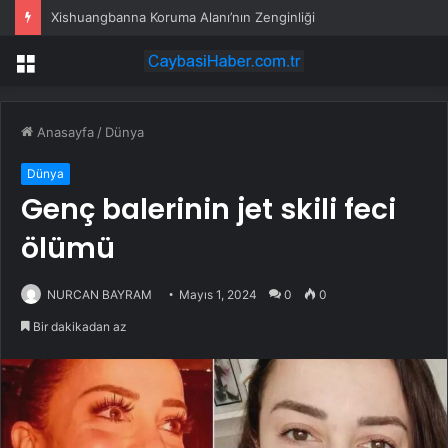
Xishuangbanna Koruma Alanı’nın Zenginliği
Menü
Anasayfa
/
Dünya
Dünya
Genç balerinin jet skili feci
ölümü
NURCAN BAYRAM
Mayıs 1, 2024
0
0
Bir dakikadan az