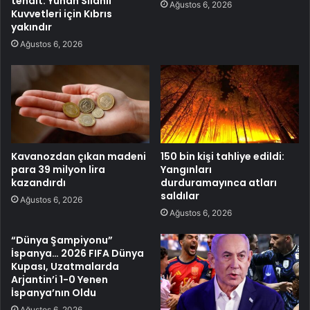
tehdit: Yunan Silahlı
Ağustos 6, 2026
Kuvvetleri için Kıbrıs
yakındır
Ağustos 6, 2026
Kavanozdan çıkan madeni
150 bin kişi tahliye edildi:
para 39 milyon lira
Yangınları
kazandırdı
durduramayınca atları
saldılar
Ağustos 6, 2026
Ağustos 6, 2026
“Dünya Şampiyonu”
İspanya… 2026 FIFA Dünya
Kupası, Uzatmalarda
Arjantin’i 1-0 Yenen
İspanya’nın Oldu
Ağustos 6, 2026