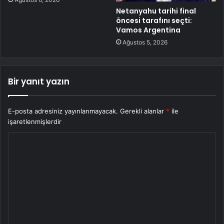
Netanyahu tarihi final
öncesi tarafını seçti:
Vamos Argentina
Ağustos 5, 2026
Bir yanıt yazın
E-posta adresiniz yayınlanmayacak.
Gerekli alanlar
*
ile
işaretlenmişlerdir
Y
o
r
u
m
*