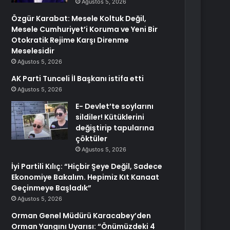
Ağustos 5, 2026
Özgür Karabat: Mesele Koltuk Değil,
Mesele Cumhuriyet’i Koruma ve Yeni Bir
Otokratik Rejime Karşı Direnme
Meselesidir
Ağustos 5, 2026
AK Parti Tunceli İl Başkanı istifa etti
Ağustos 5, 2026
E- Devlet’te soylarını
sildiler! Kütüklerini
değiştirip tapularına
çöktüler
Ağustos 5, 2026
İyi Partili Kılıç: “Hiçbir Şeye Değil, Sadece
Ekonomiye Bakalım. Hepimiz Kıt Kanaat
Geçinmeye Başladık”
Ağustos 5, 2026
Orman Genel Müdürü Karacabey’den
Orman Yangını Uyarısı: “Önümüzdeki 4