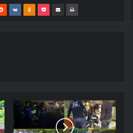
erest
Reddit
VKontakte
Odnoklassniki
Pocket
E-Posta ile paylaş
Yazdır