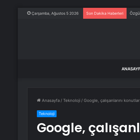
Özgür
Çarşamba, Ağustos 5 2026
Son Dakika Haberleri
ANASAY
Anasayfa
/
Teknoloji
/
Google, çalışanlarını konutla
Teknoloji
Google, çalışan