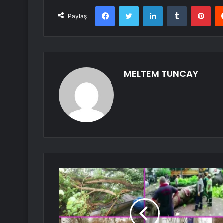
Facebook
Twitter
LinkedIn
Tumblr
Pint
Paylaş
MELTEM TUNCAY