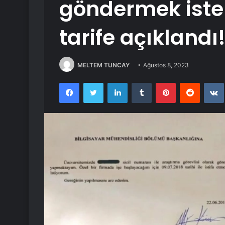
göndermek istem
tarife açıklandı
MELTEM TUNCAY
Ağustos 8, 2023
Facebook
Twitter
LinkedIn
Tumblr
Pinterest
Reddit