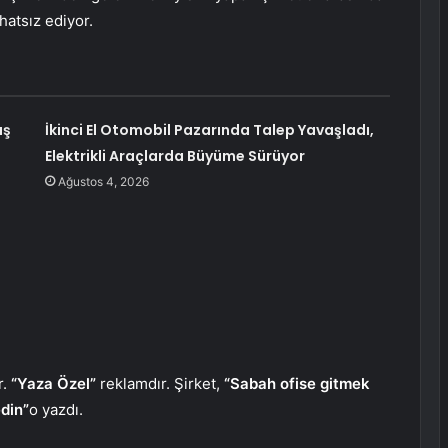
ahatsız ediyor.
ış
İkinci El Otomobil Pazarında Talep Yavaşladı,
Elektrikli Araçlarda Büyüme Sürüyor
Ağustos 4, 2026
r.
“Yaza Özel”
reklamdır. Şirket,
“Sabah ofise gitmek
din”
o yazdı.