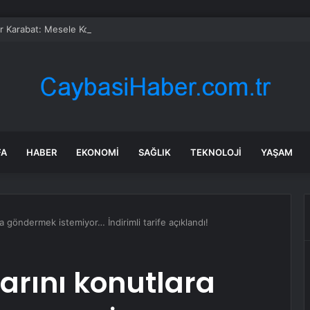
 Karabat: Mesele Koltuk Değil, Mesele Cumhuriyet’i Koruma ve Yeni Bir 
FA
HABER
EKONOMI
SAĞLIK
TEKNOLOJI
YAŞAM
ra göndermek istemiyor… İndirimli tarife açıklandı!
larını konutlara