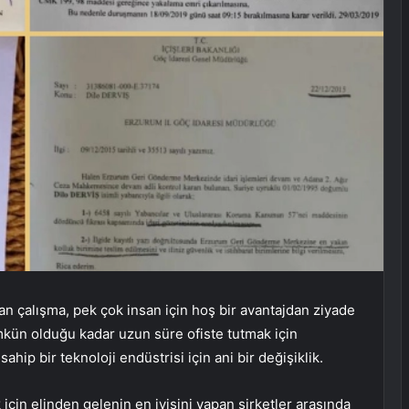
n çalışma, pek çok insan için hoş bir avantajdan ziyade
ümkün olduğu kadar uzun süre ofiste tutmak için
ip bir teknoloji endüstrisi için ani bir değişiklik.
için elinden gelenin en iyisini yapan şirketler arasında