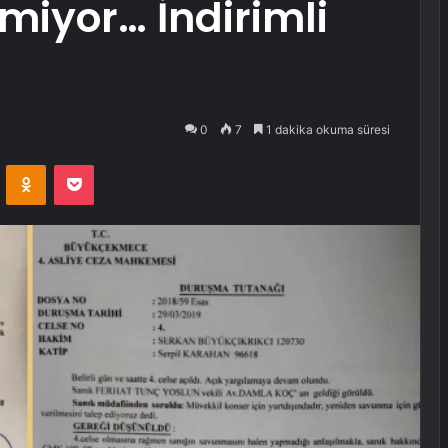
iyor… İndirimli
!
0
7
1 dakika okuma süresi
VKontakte
Odnoklassniki
Pocket