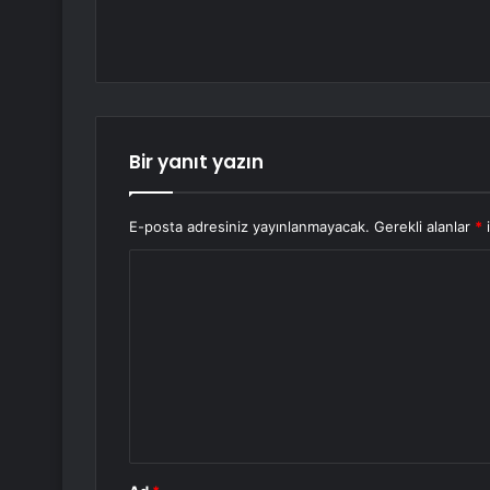
Bir yanıt yazın
E-posta adresiniz yayınlanmayacak.
Gerekli alanlar
*
i
Y
o
r
u
m
*