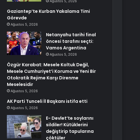
Ağustos 5, 2026
Gaziantep’te Kurban Yakalama Timi
Görevde
Ağustos 5, 2026
Netanyahu tarihi final
öncesi tarafını seçti:
Vamos Argentina
Ağustos 5, 2026
Özgür Karabat: Mesele Koltuk Değil,
Mesele Cumhuriyet’i Koruma ve Yeni Bir
Otokratik Rejime Karşı Direnme
Meselesidir
Ağustos 5, 2026
AK Parti Tunceli İl Başkanı istifa etti
Ağustos 5, 2026
E- Devlet’te soylarını
sildiler! Kütüklerini
değiştirip tapularına
çöktüler