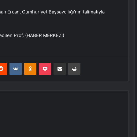
an Ercan, Cumhuriyet Başsavcılığı’nın talimatıyla
 edilen Prof. (HABER MERKEZİ)
erest
Reddit
VKontakte
Odnoklassniki
Pocket
E-Posta ile paylaş
Yazdır