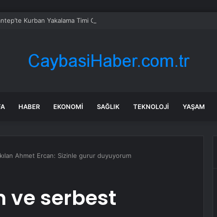
antep’te Kurban Yakalama Timi Görevde
FA
HABER
EKONOMI
SAĞLIK
TEKNOLOJI
YAŞAM
akılan Ahmet Ercan: Sizinle gurur duyuyorum
n ve serbest