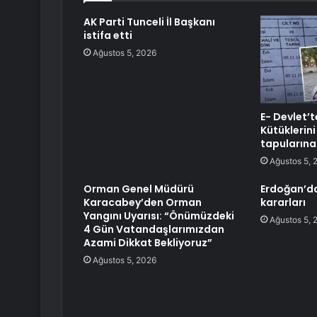
AK Parti Tunceli İl Başkanı
istifa etti
Ağustos 5, 2026
E- Devlet’te
Kütüklerini
tapularına
Ağustos 5, 
Orman Genel Müdürü
Erdoğan’d
Karacabey’den Orman
kararları
Yangını Uyarısı: “Önümüzdeki
Ağustos 5, 
4 Gün Vatandaşlarımızdan
Azami Dikkat Bekliyoruz”
Ağustos 5, 2026