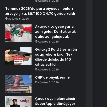
Ağustos 5, 2026
Temmuz 2026’da para piyasası fonları
zirveye çıktı, BIST 100 %4,70 geride kaldı
Ağustos 5, 2026
Akaryakıta gece yarısı
zam geldi: Kontak artık
daha zor çalışacak
Ağustos 5, 2026
Galaxy Z Fold 8 serisi ön
satış rekoru kırdı: Tek
ülkede dakikada 140
cihaz satıldı!
Ağustos 5, 2026
CHP’de büyük erime
Ağustos 5, 2026
Çocuk oyun alanı zinciri
SuperApp’e dönüşüyor