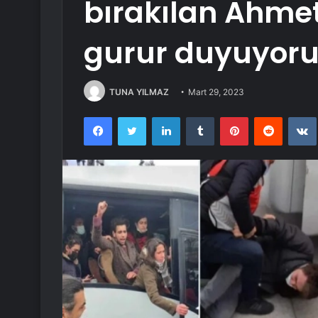
bırakılan Ahmet
gurur duyuyor
TUNA YILMAZ
Mart 29, 2023
Facebook
Twitter
LinkedIn
Tumblr
Pinterest
Reddit