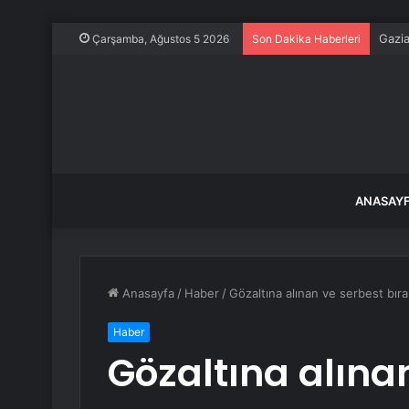
Gazi
Çarşamba, Ağustos 5 2026
Son Dakika Haberleri
ANASAY
Anasayfa
/
Haber
/
Gözaltına alınan ve serbest bır
Haber
Gözaltına alına