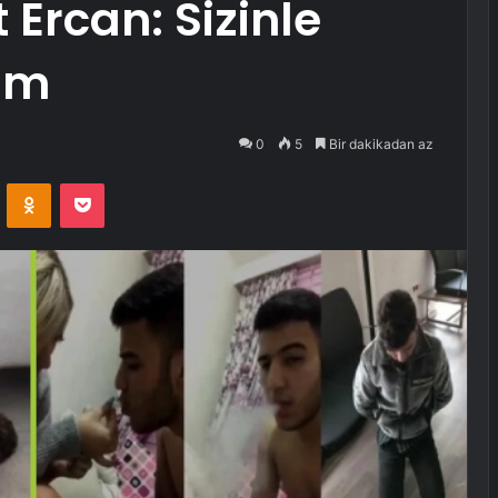
 Ercan: Sizinle
um
0
5
Bir dakikadan az
VKontakte
Odnoklassniki
Pocket