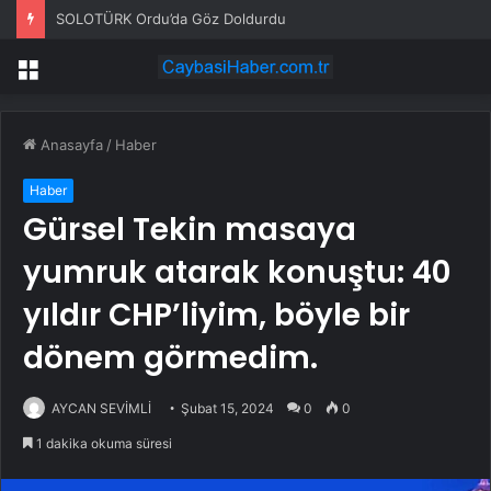
SOLOTÜRK Ordu’da Göz Doldurdu
Menü
Anasayfa
/
Haber
Haber
Gürsel Tekin masaya
yumruk atarak konuştu: 40
yıldır CHP’liyim, böyle bir
dönem görmedim.
AYCAN SEVİMLİ
Şubat 15, 2024
0
0
1 dakika okuma süresi