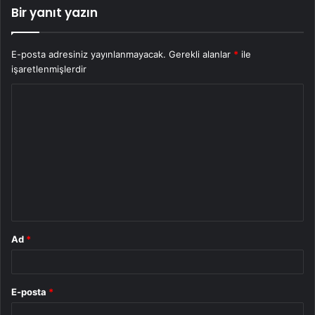
Bir yanıt yazın
E-posta adresiniz yayınlanmayacak.
Gerekli alanlar
*
ile
işaretlenmişlerdir
Y
o
r
u
m
*
Ad
*
E-posta
*