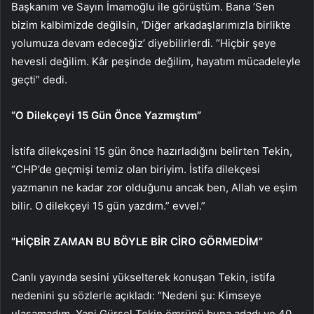
Başkanım ve Sayın İmamoğlu ile görüştüm. Bana ‘Sen
bizim kalbimizde değilsin, ‘Diğer arkadaşlarımızla birlikte
yolumuza devam edeceğiz’ diyebilirlerdi. “Hiçbir şeye
hevesli değilim. Kâr peşinde değilim, hayatım mücadeleyle
geçti” dedi.
“O Dilekçeyi 15 Gün Önce Yazmıştım”
İstifa dilekçesini 15 gün önce hazırladığını belirten Tekin,
“CHP’de geçmişi temiz olan biriyim. İstifa dilekçesi
yazmanın ne kadar zor olduğunu ancak ben, Allah ve eşim
bilir. O dilekçeyi 15 gün yazdım.” evvel.”
“HİÇBİR ZAMAN BU BÖYLE BİR CİRO GÖRMEDİM”
Canlı yayında sesini yükselterek konuşan Tekin, istifa
nedenini şu sözlerle açıkladı: “Nedeni şu: Kimseye
ulaşamadım. Yani Gürsel Tekin ömrünü buna adadı ve 40