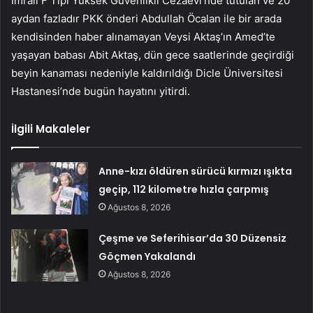
İmralı F Tipi Yüksek Güvenlikli Cezaevi’nde tutulan ve 20
aydan fazladır PKK önderi Abdullah Öcalan ile bir arada
kendisinden haber alınamayan Veysi Aktaş’ın Amed’te
yaşayan babası Abit Aktaş, dün gece saatlerinde geçirdiği
beyin kanaması nedeniyle kaldırıldığı Dicle Üniversitesi
Hastanesi’nde bugün hayatını yitirdi.
İlgili Makaleler
Anne-kızı öldüren sürücü kırmızı ışıkta
geçip, 112 kilometre hızla çarpmış
Ağustos 8, 2026
Çeşme ve Seferihisar’da 30 Düzensiz
Göçmen Yakalandı
Ağustos 8, 2026