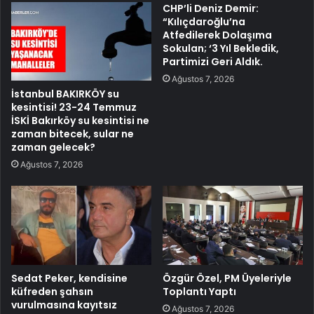
CHP’li Deniz Demir:
“Kılıçdaroğlu’na
Atfedilerek Dolaşıma
Sokulan; ‘3 Yıl Bekledik,
Partimizi Geri Aldık.
Ağustos 7, 2026
İstanbul BAKIRKÖY su
kesintisi! 23-24 Temmuz
İSKİ Bakırköy su kesintisi ne
zaman bitecek, sular ne
zaman gelecek?
Ağustos 7, 2026
Sedat Peker, kendisine
Özgür Özel, PM Üyeleriyle
küfreden şahsın
Toplantı Yaptı
vurulmasına kayıtsız
Ağustos 7, 2026