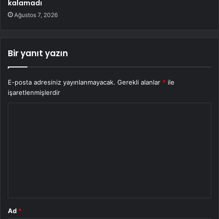
kalamadı
Ağustos 7, 2026
Bir yanıt yazın
E-posta adresiniz yayınlanmayacak.
Gerekli alanlar
*
ile
işaretlenmişlerdir
Y
o
r
u
m
*
Ad
*