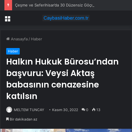
Çeşme ve Seferihisar’da 30 Düzensiz Göçmen Yakalandı
Menü
Anasayfa
/
Haber
Haber
Halkın Hukuk Bürosu’ndan
başvuru: Veysi Aktaş
babasının cenazesine
katılsın
MELTEM TUNCAY
Kasım 30, 2022
0
13
Bir dakikadan az