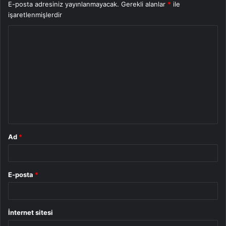
E-posta adresiniz yayınlanmayacak.
Gerekli alanlar
*
ile
işaretlenmişlerdir
Y
o
r
u
m
*
Ad
*
E-posta
*
İnternet sitesi