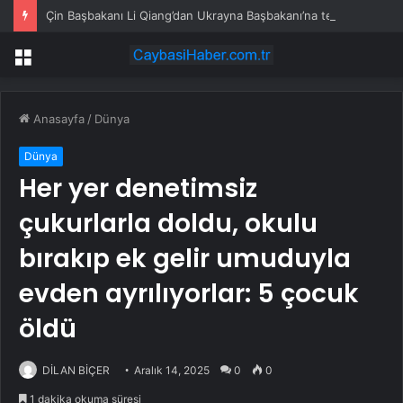
Çin Başbakanı Li Qiang’dan Ukrayna Başbakanı’na tebrik mesajı
Menü
Anasayfa
/
Dünya
Dünya
Her yer denetimsiz
çukurlarla doldu, okulu
bırakıp ek gelir umuduyla
evden ayrılıyorlar: 5 çocuk
öldü
DİLAN BİÇER
Aralık 14, 2025
0
0
1 dakika okuma süresi