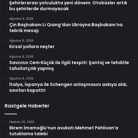
Şehirlerarası yolculukta yeni dönem: Otobüsler artık
bu şehirlerde durmayacak
Ağustos 9, 2026
Çin Başbakanı Li Qiang’dan Ukrayna Başbakanı’na
tebrik mesajı
Ağustos 9, 2026
Kırsal yollara neşter
Ağustos 9, 2026
Savcının Cem Küçük ile ilgili tespiti: Şantaj ve tehditle
tahsilatçılık yapmış
Ağustos 8, 2026
İtalya, İspanya ile Schengen anlaşmasını askıya aldı,
sınırları kapattı!
Rastgele Haberler
Haziran 20, 2025
Ekrem İmamoğlu’nun avukatı Mehmet Pehlivan’a
tutuklama talebi