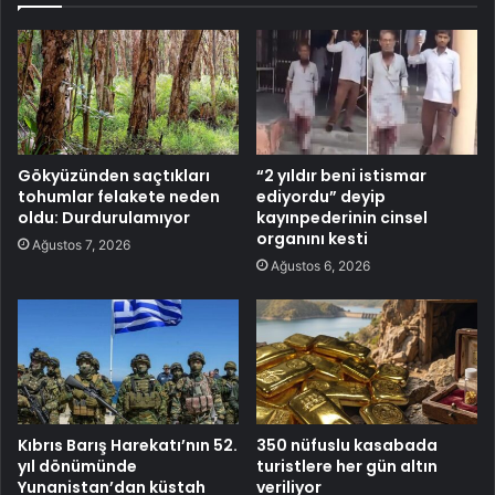
Gökyüzünden saçtıkları
“2 yıldır beni istismar
tohumlar felakete neden
ediyordu” deyip
oldu: Durdurulamıyor
kayınpederinin cinsel
organını kesti
Ağustos 7, 2026
Ağustos 6, 2026
Kıbrıs Barış Harekatı’nın 52.
350 nüfuslu kasabada
yıl dönümünde
turistlere her gün altın
Yunanistan’dan küstah
veriliyor