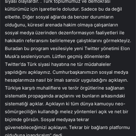
siyasi olaylardır. . Türk toplumumuz ve demokrasi
kültürümüz için işaretlerle doludur. Sadece bu da değil
elbette. Diğer sosyal ağlarda da benzer durumların
olduğunu, küresel arenada hakim olmaya çalışanların
sosyal medya üzerinden dezenformasyon faaliyetleri ile
hakikatin referansını belirlemeye çalıştıklarını görmekteyiz.
Buradan bu program vesilesiyle yeni Twitter yönetimi Elon
Musk’a sesleniyorum. Lütfen geçmiş dönemlerde
Twitter’da Türk siyasi hayatına ne tür müdahaleler
yapıldığını açıklayınız. Cumhurbaşkanımızın sosyal medya
hesaplarımıza nasıl bir imalı sansür uyguladığını açıklayın.
Türkiye karşıtı muhaliflere ve terör örgütlerine sağlanan
sistematik propaganda araçlarını ve bunların arkasındaki
sistematiği açıklar. Açıklayın ki tüm dünya kamuoyu neo-
sömürgeciliğin kullandığı melez yöntemleri açık ve net bir
biçimde görsün. Sosyal medyaya tekrar
güvenebileceğimizi açıklayın. Tekrar bir bağlantı platformu
olduğuna inandıralım” dedi.