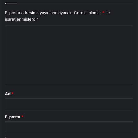
E-posta adresiniz yayınlanmayacak.
Gerekli alanlar
*
ile
işaretlenmişlerdir
Y
o
r
u
m
*
Ad
*
E-posta
*