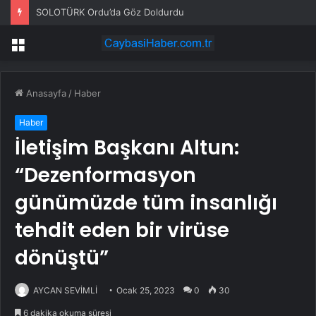
Kıbrıs Barış Harekatı’nın 52. yıl dönümünde Yunanistan’dan küstah tehdit: Yunan Silahlı Kuvvetleri için Kıbrıs yakındır
Menü
Anasayfa
/
Haber
Haber
İletişim Başkanı Altun:
“Dezenformasyon
günümüzde tüm insanlığı
tehdit eden bir virüse
dönüştü”
AYCAN SEVİMLİ
Ocak 25, 2023
0
30
6 dakika okuma süresi