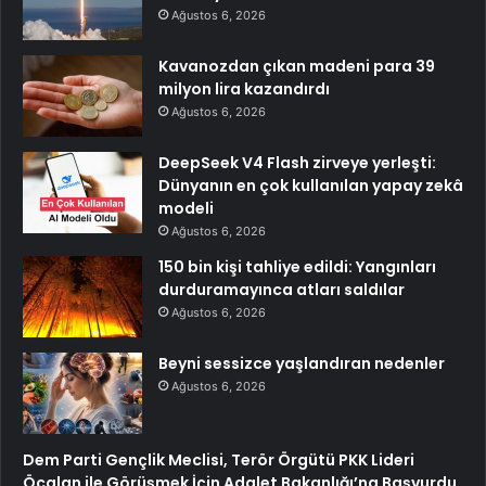
Ağustos 6, 2026
Kavanozdan çıkan madeni para 39
milyon lira kazandırdı
Ağustos 6, 2026
DeepSeek V4 Flash zirveye yerleşti:
Dünyanın en çok kullanılan yapay zekâ
modeli
Ağustos 6, 2026
150 bin kişi tahliye edildi: Yangınları
durduramayınca atları saldılar
Ağustos 6, 2026
Beyni sessizce yaşlandıran nedenler
Ağustos 6, 2026
Dem Parti Gençlik Meclisi, Terör Örgütü PKK Lideri
Öcalan ile Görüşmek İçin Adalet Bakanlığı’na Başvurdu