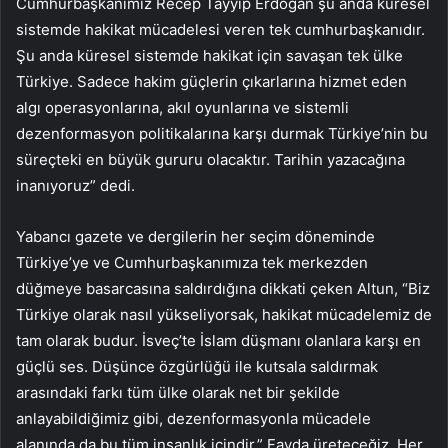
Cumhurbaşkanımız Recep Tayyip Erdoğan şu anda küresel
sistemde hakikat mücadelesi veren tek cumhurbaşkanıdır.
Şu anda küresel sistemde hakikat için savaşan tek ülke
Türkiye. Sadece hakim güçlerin çıkarlarına hizmet eden
algı operasyonlarına, akıl oyunlarına ve sistemli
dezenformasyon politikalarına karşı durmak Türkiye’nin bu
süreçteki en büyük gururu olacaktır. Tarihin yazacağına
inanıyoruz” dedi.
Yabancı gazete ve dergilerin her seçim döneminde
Türkiye’ye ve Cumhurbaşkanımıza tek merkezden
düğmeye basarcasına saldırdığına dikkati çeken Altun, “Biz
Türkiye olarak nasıl yükseliyorsak, hakikat mücadelemiz de
tam olarak budur. İsveç’te İslam düşmanı olanlara karşı en
güçlü ses. Düşünce özgürlüğü ile kutsala saldırmak
arasındaki farkı tüm ülke olarak net bir şekilde
anlayabildiğimiz gibi, dezenformasyonla mücadele
alanında da bu tüm insanlık içindir.” Fayda üreteceğiz. Her