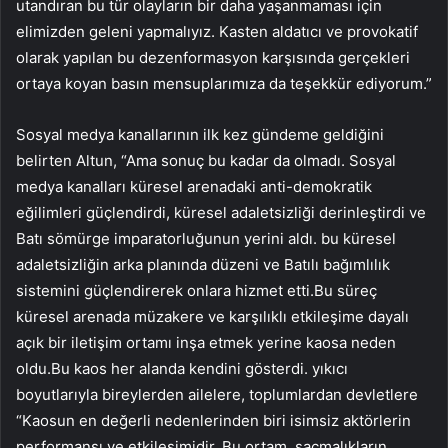
utandıran bu tür olayların bir daha yaşanmaması için
elimizden geleni yapmalıyız. Kasten aldatıcı ve provokatif
olarak yapılan bu dezenformasyon karşısında gerçekleri
ortaya koyan basın mensuplarımıza da teşekkür ediyorum.”
Sosyal medya kanallarının ilk kez gündeme geldiğini
belirten Altun, “Ama sonuç bu kadar da olmadı. Sosyal
medya kanalları küresel arenadaki anti-demokratik
eğilimleri güçlendirdi, küresel adaletsizliği derinleştirdi ve
Batı sömürge imparatorluğunun yerini aldı. bu küresel
adaletsizliğin arka planında düzeni ve Batılı bağımlılık
sistemini güçlendirerek onlara hizmet etti.Bu süreç
küresel arenada müzakere ve karşılıklı etkileşime dayalı
açık bir iletişim ortamı inşa etmek yerine kaosa neden
oldu.Bu kaos her alanda kendini gösterdi. yıkıcı
boyutlarıyla bireylerden ailelere, toplumlardan devletlere
“Kaosun en değerli nedenlerinden biri isimsiz aktörlerin
performansı ve etkileşimidir. Bu ortam, saçmalıkların