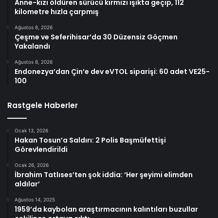
Anne-kızı öldüren sürücü kırmızı ışıkta geçip, 112
kilometre hızla çarpmış
Ağustos 8, 2026
Çeşme ve Seferihisar’da 30 Düzensiz Göçmen
Yakalandı
Ağustos 8, 2026
Endonezya’dan Çin’e dev eVTOL siparişi: 60 adet VE25-
100
Rastgele Haberler
Ocak 13, 2026
Hakan Tosun’a Saldırı: 2 Polis Başmüfettişi
Görevlendirildi
Ocak 26, 2026
İbrahim Tatlıses’ten şok iddia: ‘Her şeyimi elimden
aldılar’
Ağustos 14, 2025
1959’da kaybolan araştırmacının kalıntıları buzullar