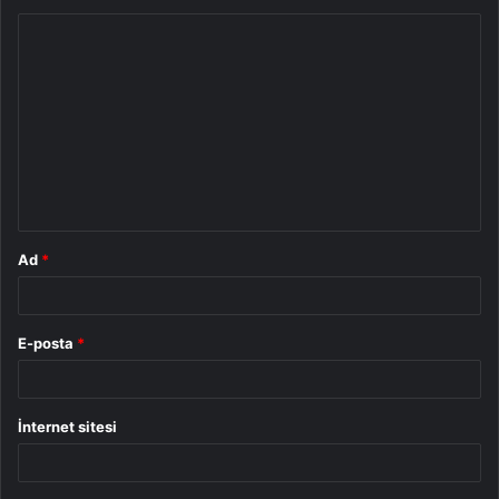
Y
o
r
u
m
*
Ad
*
E-posta
*
İnternet sitesi