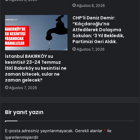
Ağustos 8, 2026
CHP’li Deniz Demir:
“Kılıçdaroğlu’na
Atfedilerek Dolaşıma
Sokulan; ‘3 Yıl Bekledik,
Partimizi Geri Aldık.
Ağustos 7, 2026
İstanbul BAKIRKÖY su
kesintisi! 23-24 Temmuz
İSKİ Bakırköy su kesintisi ne
zaman bitecek, sular ne
zaman gelecek?
Ağustos 7, 2026
Bir yanıt yazın
E-posta adresiniz yayınlanmayacak.
Gerekli alanlar
*
ile
işaretlenmişlerdir