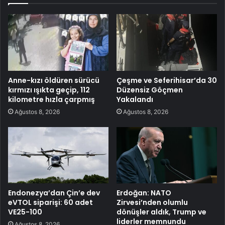
Anne-kızı öldüren sürücü
Çeşme ve Seferihisar’da 30
kırmızı ışıkta geçip, 112
Düzensiz Göçmen
kilometre hızla çarpmış
Yakalandı
Ağustos 8, 2026
Ağustos 8, 2026
Endonezya’dan Çin’e dev
Erdoğan: NATO
eVTOL siparişi: 60 adet
Zirvesi’nden olumlu
VE25-100
dönüşler aldık, Trump ve
liderler memnundu
Ağustos 8, 2026