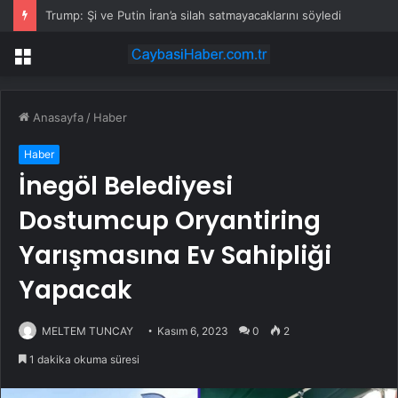
Trump: Şi ve Putin İran’a silah satmayacaklarını söyledi
Menü
Anasayfa
/
Haber
Haber
İnegöl Belediyesi
Dostumcup Oryantiring
Yarışmasına Ev Sahipliği
Yapacak
MELTEM TUNCAY
Kasım 6, 2023
0
2
1 dakika okuma süresi