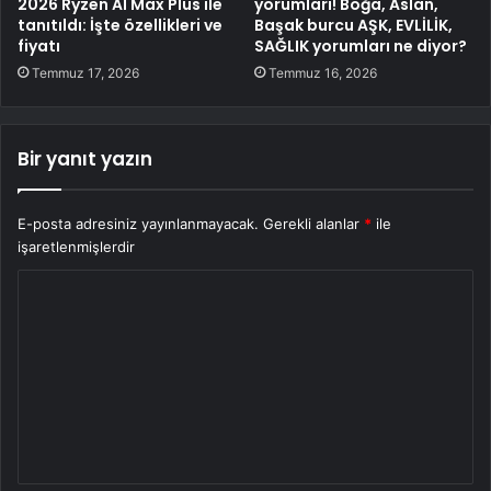
2026 Ryzen AI Max Plus ile
yorumları! Boğa, Aslan,
tanıtıldı: İşte özellikleri ve
Başak burcu AŞK, EVLİLİK,
fiyatı
SAĞLIK yorumları ne diyor?
Temmuz 17, 2026
Temmuz 16, 2026
Bir yanıt yazın
E-posta adresiniz yayınlanmayacak.
Gerekli alanlar
*
ile
işaretlenmişlerdir
Y
o
r
u
m
*