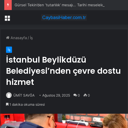
Gürsel Tekin’den ‘tutarlılık’ mesajı… Tarihi meselelerde pusula net olmalı
Menü
Anasayfa
/
İş
İş
İstanbul Beylikdüzü
Belediyesi’nden çevre dostu
hizmet
ÜMİT SAVĞA
Ağustos 29, 2025
0
0
1 dakika okuma süresi