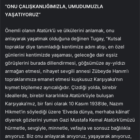
“ONU ÇALIŞKANLIĞIMIZLA, UMUDUMUZLA
YAŞATIYORUZ”
Önemli olanın Atatürk’ü ve ülkülerini anlamak, onu
anlayarak yaşatmak olduğuna değinen Tugay, “Kutsal
topraklar diye tanımladığı kentimize adım atışı, en özel
günlerini kentimizde yaşaması, geleceğe dair eşsiz
görüşlerini burada dillendirmesi, göğsümüze ay-yıldızı
armağan etmesi, nihayet sevgili annesi Zübeyde Hanım’ı
topraklarımıza emanet etmesi kuşkusuz Karşıyaka’nın
kıymet biçilemez ayrıcalığıdır. Çizdiği yolda, birebir
ideallerde, birebir kararlılıkla Atatürk’üyle buluşan
Karşıyaka’mız, bir fani olarak 10 Kasım 1938’de, Nazım
Hikmet’in söylediği üzere ‘Elveda dünya, merhaba kâinat’
diyerek gözlerini yuman Gazi Mustafa Kemal Atatürk’ümüzü
hürmetle, sevgiyle, minnetle, vefayla ve sonsuz bağlılıkla
anıyoruz. Biz onu anlayarak anıyoruz, yaşayarak anıyoruz,