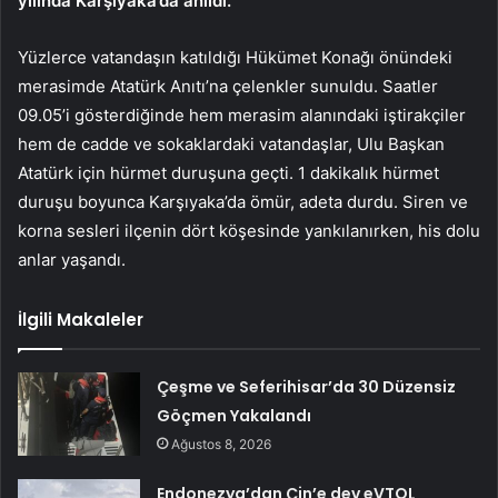
yılında Karşıyaka’da anıldı.
Yüzlerce vatandaşın katıldığı Hükümet Konağı önündeki
merasimde Atatürk Anıtı’na çelenkler sunuldu. Saatler
09.05’i gösterdiğinde hem merasim alanındaki iştirakçiler
hem de cadde ve sokaklardaki vatandaşlar, Ulu Başkan
Atatürk için hürmet duruşuna geçti. 1 dakikalık hürmet
duruşu boyunca Karşıyaka’da ömür, adeta durdu. Siren ve
korna sesleri ilçenin dört köşesinde yankılanırken, his dolu
anlar yaşandı.
İlgili Makaleler
Çeşme ve Seferihisar’da 30 Düzensiz
Göçmen Yakalandı
Ağustos 8, 2026
Endonezya’dan Çin’e dev eVTOL