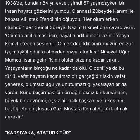
1938’de, bundan 84 yıl evvel, şimdi 57 yaşındayken bir
insan hayata gözlerini yumdu. O annesi Zübeyde Hanım ile
babası Ali İstek Efendi’nin oğluydu. ‘Her ölüm erken
ölümdür’ der Cemal Süreya. Nazım Hikmet ona cevap verir:
‘Ölümün adil olması için, hayatın adil olması lazım.’ Yahya
Kemal öteden seslenir: ‘Ölmek değildir ömrümüzün en zor
işi, müşkül odur ki ölmeden evvel ölür kişi.’ Nihayet Uğur
Mumcu lisana gelir: ‘Kimi ölüler bize ne kadar yakın.
Yaşayanların birçoğu ne kadar da ölü.’ O denli ya da bu
türlü, vefat hayatın kaçınılmaz bir gerçeğidir lakin vefatı
yenerek, ölümsüzlüğü ve unutulmazlığı yakalayanlar da
vardır. Bunu başarmak için örneğin eşsiz bir kumandan,
büyük bir devrimci, eşsiz bir halk başkanı ve ülkesinin
başöğretmeni, kısaca Gazi Mustafa Kemal Atatürk olmak
gerekir.”
“KARŞIYAKA, ATATÜRK’TÜR”