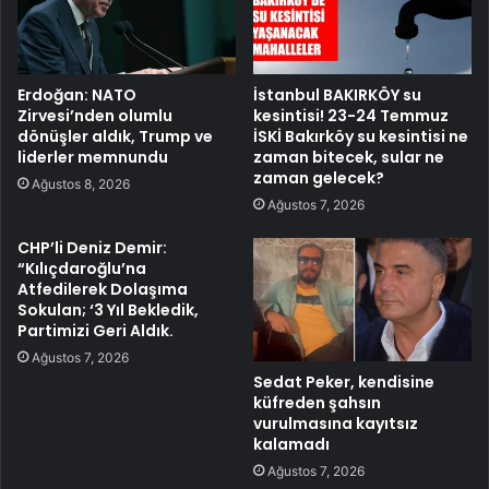
Erdoğan: NATO
İstanbul BAKIRKÖY su
Zirvesi’nden olumlu
kesintisi! 23-24 Temmuz
dönüşler aldık, Trump ve
İSKİ Bakırköy su kesintisi ne
liderler memnundu
zaman bitecek, sular ne
zaman gelecek?
Ağustos 8, 2026
Ağustos 7, 2026
CHP’li Deniz Demir:
“Kılıçdaroğlu’na
Atfedilerek Dolaşıma
Sokulan; ‘3 Yıl Bekledik,
Partimizi Geri Aldık.
Ağustos 7, 2026
Sedat Peker, kendisine
küfreden şahsın
vurulmasına kayıtsız
kalamadı
Ağustos 7, 2026