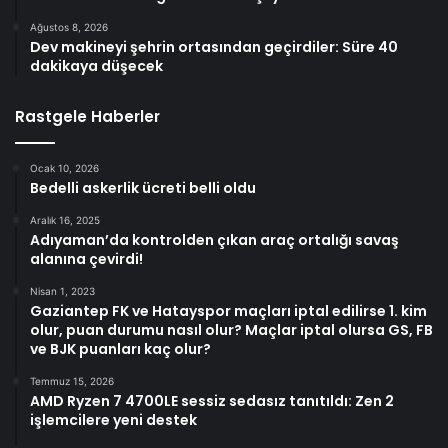
Ağustos 8, 2026
Dev makineyi şehrin ortasından geçirdiler: Süre 40
dakikaya düşecek
Rastgele Haberler
Ocak 10, 2026
Bedelli askerlik ücreti belli oldu
Aralık 16, 2025
Adıyaman’da kontrolden çıkan araç ortalığı savaş
alanına çevirdi!
Nisan 1, 2023
Gaziantep FK ve Hatayspor maçları iptal edilirse 1. kim
olur, puan durumu nasıl olur? Maçlar iptal olursa GS, FB
ve BJK puanları kaç olur?
Temmuz 15, 2026
AMD Ryzen 7 4700LE sessiz sedasız tanıtıldı: Zen 2
işlemcilere yeni destek