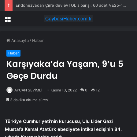
Endonezya’dan Çin’e dev eVTOL siparişi: 60 adet VE25-100
Menü
Anasayfa
/
Haber
Haber
Karşıyaka’da Yaşam, 9’u 5
Geçe Durdu
AYCAN SEVİMLİ
Kasım 10, 2022
0
12
3 dakika okuma süresi
Türkiye Cumhuriyeti’nin kurucusu, Ulu Lider Gazi
Mustafa Kemal Atatürk ebediyete intikal edişinin 84.