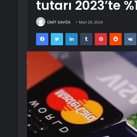
tutarı 2023’te %1
ÜMİT SAVĞA
Mart 29, 2024
Facebook
Twitter
LinkedIn
Tumblr
Pinterest
Reddit