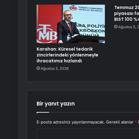
Temmuz 20
piyasası fo
BIST 100 %
Ağustos 5, 
Karahan: Küresel tedarik
zincirlerindeki yönlenmeyle
ihracatımız hızlandı
Ağustos 5, 2026
Bir yanıt yazın
E-posta adresiniz yayınlanmayacak.
Gerekli alanlar
*
i
Y