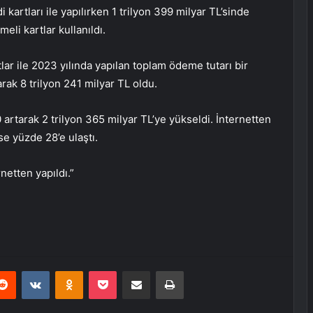
i kartları ile yapılırken 1 trilyon 399 milyar TL’sinde
eli kartlar kullanıldı.
tlar ile 2023 yılında yapılan toplam ödeme tutarı bir
rak 8 trilyon 241 milyar TL oldu.
artarak 2 trilyon 365 milyar TL’ye yükseldi. İnternetten
se yüzde 28’e ulaştı.
rnetten yapıldı.”
erest
Reddit
VKontakte
Odnoklassniki
Pocket
E-Posta ile paylaş
Yazdır