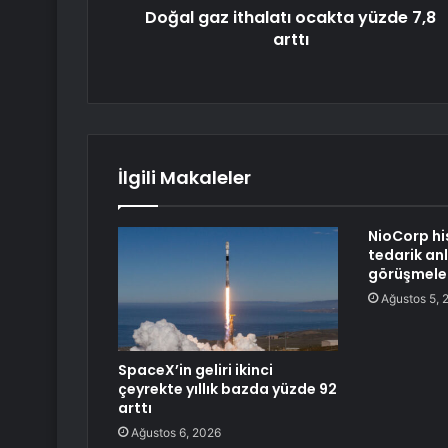
Doğal gaz ithalatı ocakta yüzde 7,8
arttı
İlgili Makaleler
NioCorp hi
tedarik an
görüşmeler
Ağustos 5, 
SpaceX’in geliri ikinci
çeyrekte yıllık bazda yüzde 92
arttı
Ağustos 6, 2026