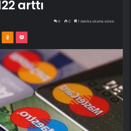
22 arttı
0
0
1 dakika okuma süresi
VKontakte
Odnoklassniki
Pocket