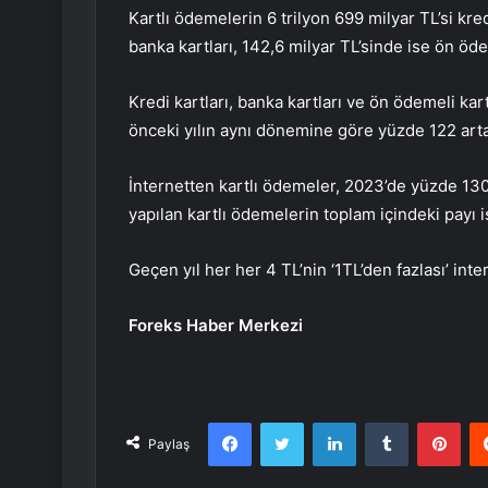
Kartlı ödemelerin 6 trilyon 699 milyar TL’si kred
banka kartları, 142,6 milyar TL’sinde ise ön ödem
Kredi kartları, banka kartları ve ön ödemeli kar
önceki yılın aynı dönemine göre yüzde 122 arta
İnternetten kartlı ödemeler, 2023’de yüzde 130 
yapılan kartlı ödemelerin toplam içindeki payı i
Geçen yıl her her 4 TL’nin ‘1TL’den fazlası’ inte
Foreks Haber Merkezi
Facebook
Twitter
LinkedIn
Tumblr
Pint
Paylaş