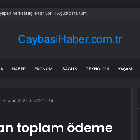
 yapan herkesi ilgilendiriyor: 1 Ağustos’ta tüm dijital kurallar değişiyor
FA
HABER
EKONOMI
SAĞLIK
TEKNOLOJI
YAŞAM
eme tutarı 2023’te %122 arttı
ılan toplam ödeme