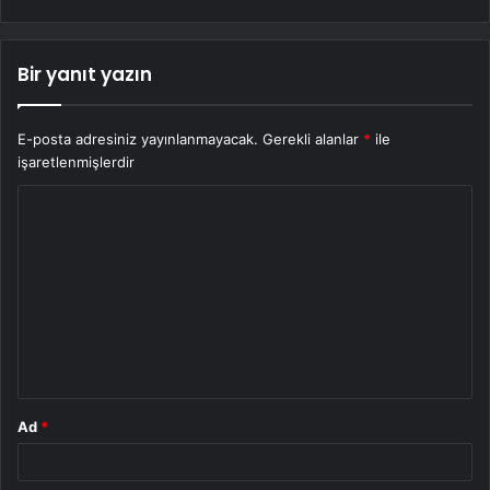
Bir yanıt yazın
E-posta adresiniz yayınlanmayacak.
Gerekli alanlar
*
ile
işaretlenmişlerdir
Y
o
r
u
m
*
Ad
*