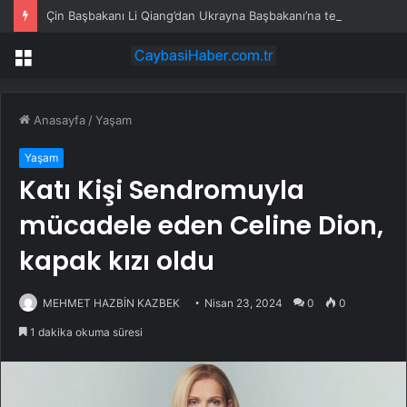
Çin Başbakanı Li Qiang’dan Ukrayna Başbakanı’na tebrik mesajı
Menü
Anasayfa
/
Yaşam
Yaşam
Katı Kişi Sendromuyla
mücadele eden Celine Dion,
kapak kızı oldu
MEHMET HAZBİN KAZBEK
Nisan 23, 2024
0
0
1 dakika okuma süresi