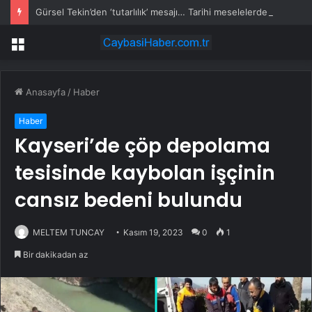
Gürsel Tekin’den ‘tutarlılık’ mesajı… Tarihi meselelerde pusula net olmalı
Menü
Anasayfa
/
Haber
Haber
Kayseri’de çöp depolama
tesisinde kaybolan işçinin
cansız bedeni bulundu
MELTEM TUNCAY
Kasım 19, 2023
0
1
Bir dakikadan az