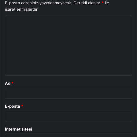
E-posta adresiniz yayınlanmayacak.
Gerekli alanlar
*
ile
işaretlenmişlerdir
Y
o
r
u
m
*
Ad
*
E-posta
*
İnternet sitesi