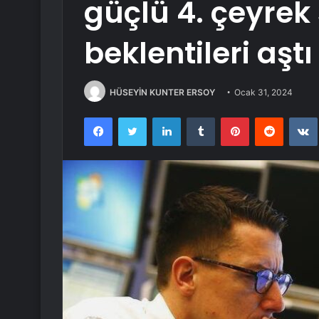
güçlü 4. çeyrek
beklentileri aştı
HÜSEYİN KUNTER ERSOY
Ocak 31, 2024
Facebook
Twitter
LinkedIn
Tumblr
Pinterest
Reddit