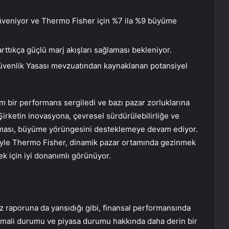
veniyor ve Thermo Fisher için %7 ila %9 büyüme
rttıkça güçlü marj akışları sağlaması bekleniyor.
ogüvenlik Yasası mevzuatından kaynaklanan potansiyel
m bir performans sergiledi ve bazı pazar zorluklarına
rketin inovasyona, çevresel sürdürülebilirliğe ve
nması, büyüme yörüngesini desteklemeye devam ediyor.
riyle Thermo Fisher, dinamik pazar ortamında gezinmek
mek için iyi donanımlı görünüyor.
iz raporuna da yansıdığı gibi, finansal performansında
tin mali durumu ve piyasa durumu hakkında daha derin bir