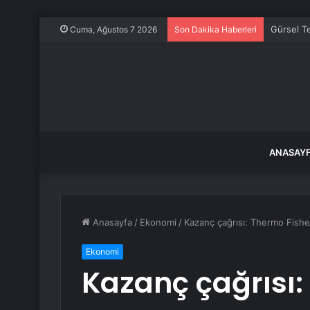
Gürsel Te
Cuma, Ağustos 7 2026
Son Dakika Haberleri
ANASAY
Anasayfa
/
Ekonomi
/
Kazanç çağrısı: Thermo Fisher
Ekonomi
Kazanç çağrısı: