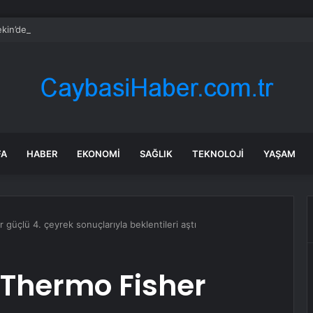
kin’den ‘tutarlılık’ mesajı… Tarihi meselelerde pusula net olmalı
FA
HABER
EKONOMI
SAĞLIK
TEKNOLOJI
YAŞAM
 güçlü 4. çeyrek sonuçlarıyla beklentileri aştı
 Thermo Fisher