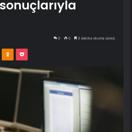
 sonuçlarıyla
0
0
3 dakika okuma süresi
VKontakte
Odnoklassniki
Pocket