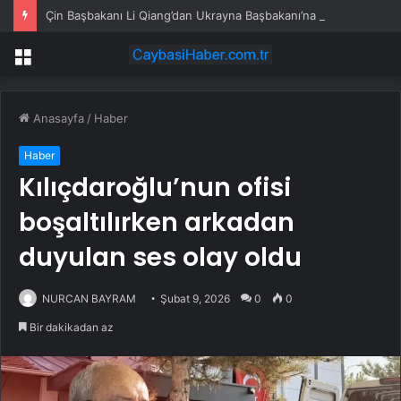
Çin Başbakanı Li Qiang’dan Ukrayna Başbakanı’na tebrik mesajı
Menü
Anasayfa
/
Haber
Haber
Kılıçdaroğlu’nun ofisi
boşaltılırken arkadan
duyulan ses olay oldu
NURCAN BAYRAM
Şubat 9, 2026
0
0
Bir dakikadan az