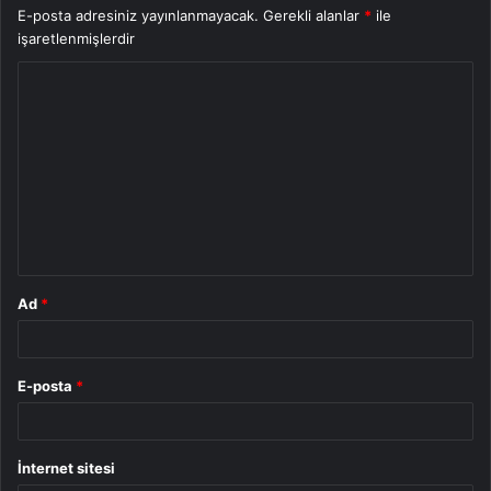
E-posta adresiniz yayınlanmayacak.
Gerekli alanlar
*
ile
işaretlenmişlerdir
Y
o
r
u
m
*
Ad
*
E-posta
*
İnternet sitesi