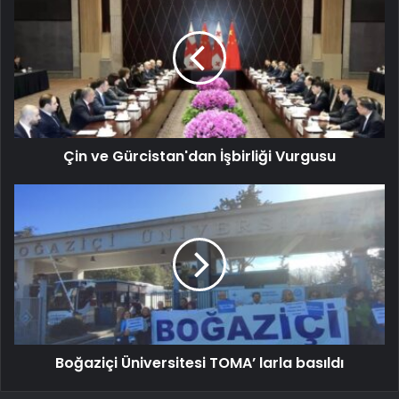
Çin ve Gürcistan'dan İşbirliği Vurgusu
Boğaziçi Üniversitesi TOMA’ larla basıldı