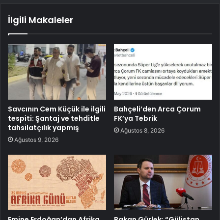
İlgili Makaleler
Savcının Cem Küçük ile ilgili
Bahçeli’den Arca Çorum
tespiti: Şantaj ve tehditle
FK’ya Tebrik
tahsilatçılık yapmış
Ağustos 8, 2026
Ağustos 9, 2026
Emine Erdoğan’dan Afrika
Bakan Gürlek: “Gülistan