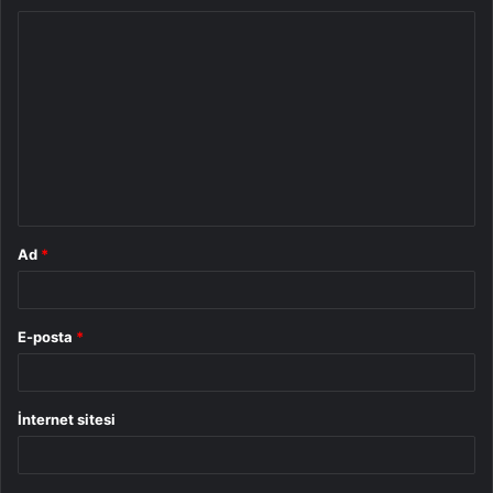
Y
o
r
u
m
*
Ad
*
E-posta
*
İnternet sitesi