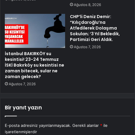
Ağustos 8, 2026
CHP’li Deniz Demir:
“Kılıçdaroğlu’na
Atfedilerek Dolaşıma
Sokulan; ‘3 Yıl Bekledik,
Partimizi Geri Aldık.
Ağustos 7, 2026
İstanbul BAKIRKÖY su
kesintisi! 23-24 Temmuz
İSKİ Bakırköy su kesintisi ne
zaman bitecek, sular ne
zaman gelecek?
Ağustos 7, 2026
Bir yanıt yazın
E-posta adresiniz yayınlanmayacak.
Gerekli alanlar
*
ile
işaretlenmişlerdir