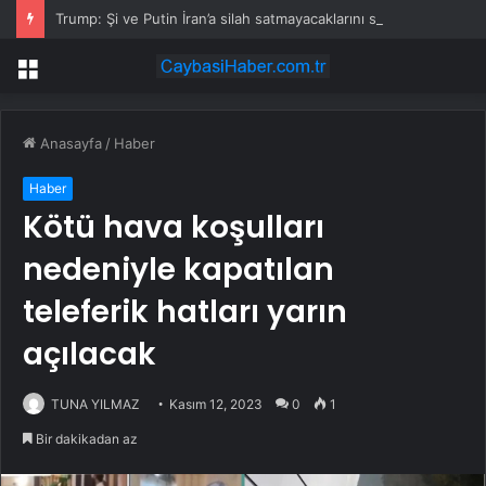
Trump: Şi ve Putin İran’a silah satmayacaklarını söyledi
Menü
Anasayfa
/
Haber
Haber
Kötü hava koşulları
nedeniyle kapatılan
teleferik hatları yarın
açılacak
TUNA YILMAZ
Kasım 12, 2023
0
1
Bir dakikadan az