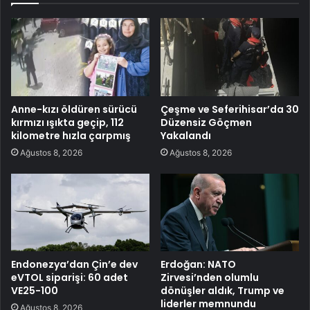
Anne-kızı öldüren sürücü
Çeşme ve Seferihisar’da 30
kırmızı ışıkta geçip, 112
Düzensiz Göçmen
kilometre hızla çarpmış
Yakalandı
Ağustos 8, 2026
Ağustos 8, 2026
Endonezya’dan Çin’e dev
Erdoğan: NATO
eVTOL siparişi: 60 adet
Zirvesi’nden olumlu
VE25-100
dönüşler aldık, Trump ve
liderler memnundu
Ağustos 8, 2026