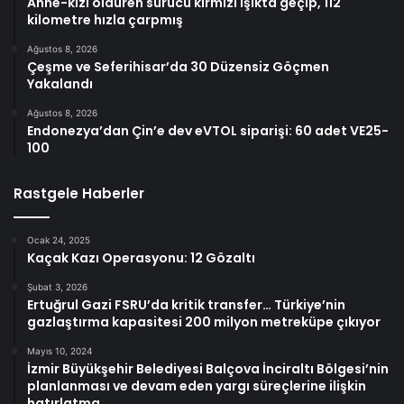
Anne-kızı öldüren sürücü kırmızı ışıkta geçip, 112
kilometre hızla çarpmış
Ağustos 8, 2026
Çeşme ve Seferihisar’da 30 Düzensiz Göçmen
Yakalandı
Ağustos 8, 2026
Endonezya’dan Çin’e dev eVTOL siparişi: 60 adet VE25-
100
Rastgele Haberler
Ocak 24, 2025
Kaçak Kazı Operasyonu: 12 Gözaltı
Şubat 3, 2026
Ertuğrul Gazi FSRU’da kritik transfer… Türkiye’nin
gazlaştırma kapasitesi 200 milyon metreküpe çıkıyor
Mayıs 10, 2024
İzmir Büyükşehir Belediyesi Balçova İnciraltı Bölgesi’nin
planlanması ve devam eden yargı süreçlerine ilişkin
hatırlatma