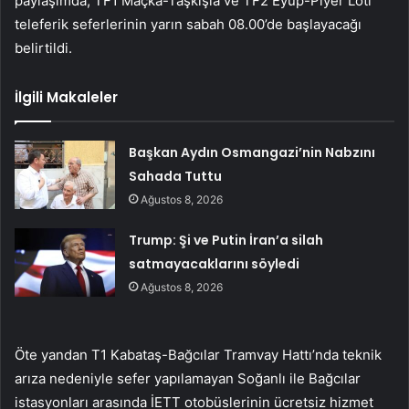
paylaşımda, TF1 Maçka-Taşkışla ve TF2 Eyüp-Piyer Loti
teleferik seferlerinin yarın sabah 08.00’de başlayacağı
belirtildi.
İlgili Makaleler
Başkan Aydın Osmangazi’nin Nabzını
Sahada Tuttu
Ağustos 8, 2026
Trump: Şi ve Putin İran’a silah
satmayacaklarını söyledi
Ağustos 8, 2026
Öte yandan T1 Kabataş-Bağcılar Tramvay Hattı’nda teknik
arıza nedeniyle sefer yapılamayan Soğanlı ile Bağcılar
istasyonları arasında İETT otobüslerinin ücretsiz hizmet