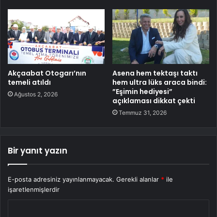
Akçaabat Otogarı’nın
Asena hem tektaşı taktı
temeli atıldı
hem ultra lüks araca bindi:
”Eşimin hediyesi”
Ağustos 2, 2026
açıklaması dikkat çekti
Temmuz 31, 2026
Bir yanıt yazın
E-posta adresiniz yayınlanmayacak.
Gerekli alanlar
*
ile
işaretlenmişlerdir
Y