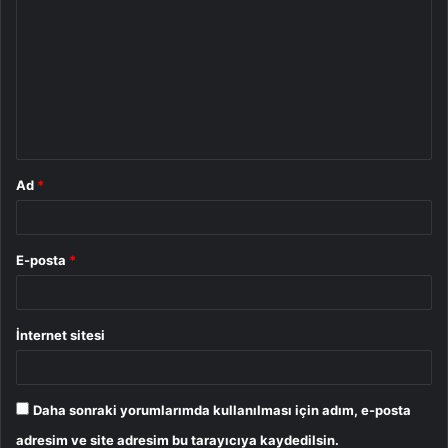
o
r
u
m
*
Ad
*
E-posta
*
İnternet sitesi
Daha sonraki yorumlarımda kullanılması için adım, e-posta
adresim ve site adresim bu tarayıcıya kaydedilsin.