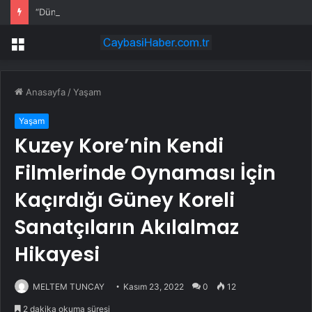
“Dünya Şampiyonu” İspanya… 2026 FIFA Dünya Kupası, Uzatmalarda Arjantin’i 1-0 Yenen İspanya’nın Oldu
Menü
Anasayfa
/
Yaşam
Yaşam
Kuzey Kore’nin Kendi
Filmlerinde Oynaması İçin
Kaçırdığı Güney Koreli
Sanatçıların Akılalmaz
Hikayesi
MELTEM TUNCAY
Kasım 23, 2022
0
12
2 dakika okuma süresi