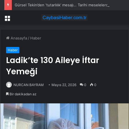
Gürsel Tekin’den ‘tutarlılık’ mesajı… Tarihi meselelerde pusula net olmalı
Menü
Anasayfa
/
Haber
Haber
Ladik’te 130 Aileye İftar
Yemeği
NURCAN BAYRAM
Mayıs 22, 2026
0
0
Bir dakikadan az