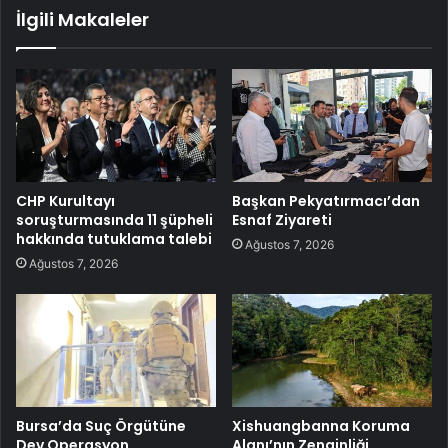
İlgili Makaleler
CHP Kurultayı
Başkan Pekyatırmacı’dan
soruşturmasında 11 şüpheli
Esnaf Ziyareti
hakkında tutuklama talebi
Ağustos 7, 2026
Ağustos 7, 2026
Bursa’da Suç Örgütüne
Xishuangbanna Koruma
Dev Operasyon
Alanı’nın Zenginliği