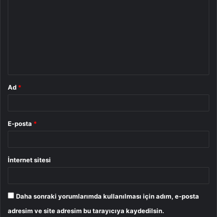
o
r
u
m
*
Ad
*
E-posta
*
İnternet sitesi
Daha sonraki yorumlarımda kullanılması için adım, e-posta
adresim ve site adresim bu tarayıcıya kaydedilsin.