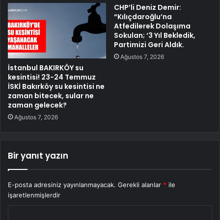
CHP’li Deniz Demir:
“Kılıçdaroğlu’na
Atfedilerek Dolaşıma
Sokulan; ‘3 Yıl Bekledik,
Partimizi Geri Aldık.
Ağustos 7, 2026
İstanbul BAKIRKÖY su
kesintisi! 23-24 Temmuz
İSKİ Bakırköy su kesintisi ne
zaman bitecek, sular ne
zaman gelecek?
Ağustos 7, 2026
Bir yanıt yazın
E-posta adresiniz yayınlanmayacak.
Gerekli alanlar
*
ile
işaretlenmişlerdir
Y