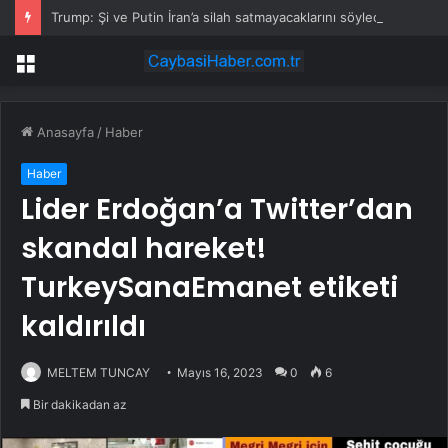
Trump: Şi ve Putin İran’a silah satmayacaklarını söyledi
Menü
Anasayfa
/
Haber
Haber
Lider Erdoğan’a Twitter’dan
skandal hareket!
TurkeySanaEmanet etiketi
kaldırıldı
MELTEM TUNCAY
Mayıs 16, 2023
0
6
Bir dakikadan az