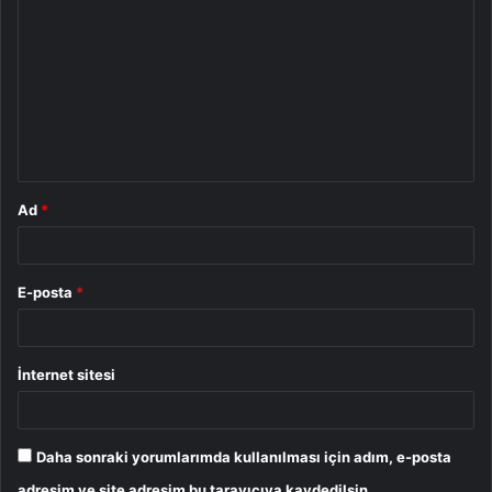
o
r
u
m
*
Ad
*
E-posta
*
İnternet sitesi
Daha sonraki yorumlarımda kullanılması için adım, e-posta
adresim ve site adresim bu tarayıcıya kaydedilsin.