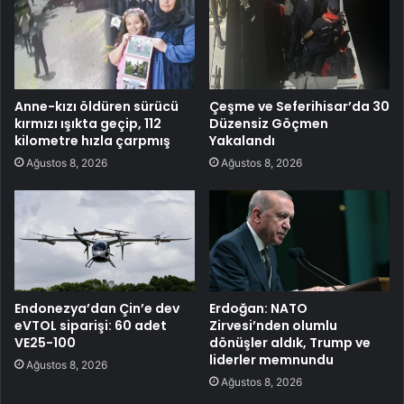
Anne-kızı öldüren sürücü
Çeşme ve Seferihisar’da 30
kırmızı ışıkta geçip, 112
Düzensiz Göçmen
kilometre hızla çarpmış
Yakalandı
Ağustos 8, 2026
Ağustos 8, 2026
Endonezya’dan Çin’e dev
Erdoğan: NATO
eVTOL siparişi: 60 adet
Zirvesi’nden olumlu
VE25-100
dönüşler aldık, Trump ve
liderler memnundu
Ağustos 8, 2026
Ağustos 8, 2026