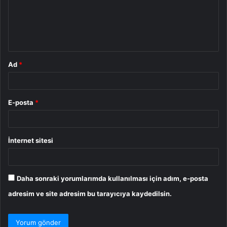
u
m
*
Ad
*
E-posta
*
İnternet sitesi
Daha sonraki yorumlarımda kullanılması için adım, e-posta
adresim ve site adresim bu tarayıcıya kaydedilsin.