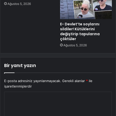
Ağustos 5, 2026
E- Devlet’te soylarını
sildiler! Kütüklerini
değiştirip tapularına
çöktüler
Ağustos 5, 2026
Bir yanıt yazın
E-posta adresiniz yayınlanmayacak.
Gerekli alanlar
*
ile
işaretlenmişlerdir
Y
o
r