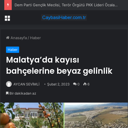
Dem Parti Gençlik Meclisi, Terör Örgütü PKK Lideri Öcalan ile Görüşmek İçin Adalet Bakanlığı’na Başvurdu
Menü
Anasayfa
/
Haber
Haber
Malatya’da kayısı
bahçelerine beyaz gelinlik
AYCAN SEVİMLİ
Şubat 2, 2023
0
6
Bir dakikadan az