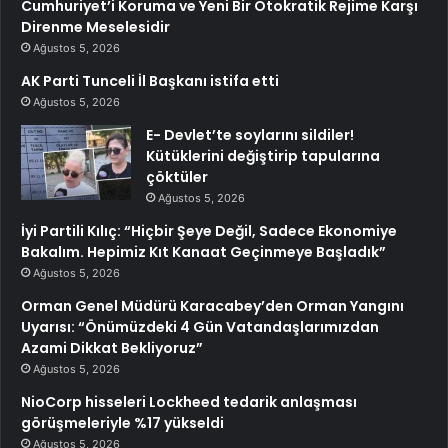
Cumhuriyet’i Koruma ve Yeni Bir Otokratik Rejime Karşı
Direnme Meselesidir
Ağustos 5, 2026
AK Parti Tunceli İl Başkanı istifa etti
Ağustos 5, 2026
E- Devlet’te soylarını sildiler!
Kütüklerini değiştirip tapularına
çöktüler
Ağustos 5, 2026
İyi Partili Kılıç: “Hiçbir Şeye Değil, Sadece Ekonomiye
Bakalım. Hepimiz Kıt Kanaat Geçinmeye Başladık”
Ağustos 5, 2026
Orman Genel Müdürü Karacabey’den Orman Yangını
Uyarısı: “Önümüzdeki 4 Gün Vatandaşlarımızdan
Azami Dikkat Bekliyoruz”
Ağustos 5, 2026
NioCorp hisseleri Lockheed tedarik anlaşması
görüşmeleriyle %17 yükseldi
Ağustos 5, 2026