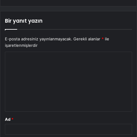
Bir yanıt yazın
E-posta adresiniz yayınlanmayacak.
Gerekli alanlar
*
ile
işaretlenmişlerdir
Y
o
r
u
m
*
Ad
*