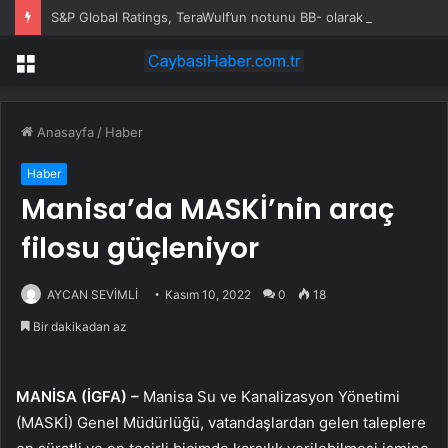
S&P Global Ratings, TeraWulf’un notunu BB- olarak teyit etti
Menü
Anasayfa
/
Haber
Haber
Manisa’da MASKİ’nin araç
filosu güçleniyor
AYCAN SEVİMLİ
Kasım 10, 2022
0
18
Bir dakikadan az
MANİSA (İGFA) –
Manisa Su ve Kanalizasyon Yönetimi
(MASKİ) Genel Müdürlüğü, vatandaşlardan gelen taleplere